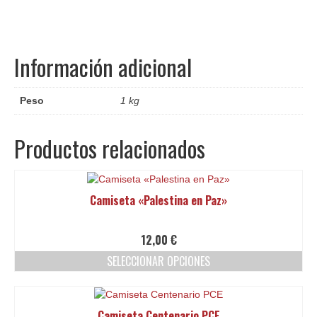
Información adicional
Peso
1 kg
Productos relacionados
Camiseta «Palestina en Paz»
12,00
€
SELECCIONAR OPCIONES
Este
producto
tiene
Camiseta Centenario PCE