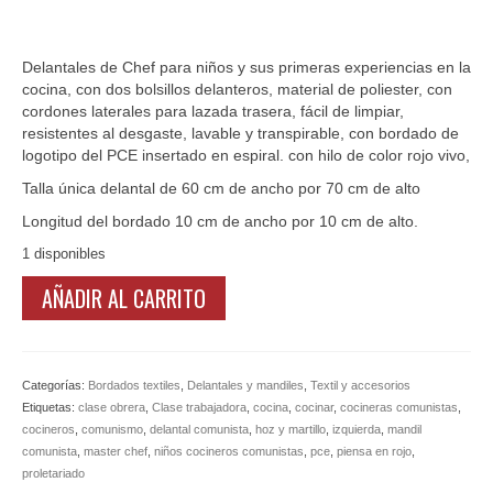
Ofertas y lotes descuento
Delantales de Chef para niños y sus primeras experiencias en la
cocina, con dos bolsillos delanteros, material de poliester, con
cordones laterales para lazada trasera, fácil de limpiar,
resistentes al desgaste, lavable y transpirable, con bordado de
logotipo del PCE insertado en espiral. con hilo de color rojo vivo,
Talla única delantal de 60 cm de ancho por 70 cm de alto
Longitud del bordado 10 cm de ancho por 10 cm de alto.
1 disponibles
Delantal
AÑADIR AL CARRITO
de
Cocina
para
niños/as
Categorías:
Bordados textiles
,
Delantales y mandiles
,
Textil y accesorios
y
Etiquetas:
clase obrera
,
Clase trabajadora
,
cocina
,
cocinar
,
cocineras comunistas
,
logo
cocineros
,
comunismo
,
delantal comunista
,
hoz y martillo
,
izquierda
,
mandil
del
comunista
,
master chef
,
niños cocineros comunistas
,
pce
,
piensa en rojo
,
PCE
proletariado
Bordado