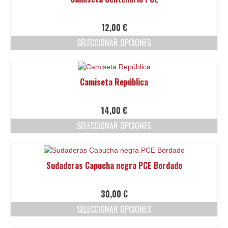
múltiples
variantes.
Las
12,00
€
opciones
SELECCIONAR OPCIONES
se
pueden
Este
elegir
producto
en
tiene
Camiseta República
la
múltiples
página
variantes.
de
Las
14,00
€
producto
opciones
SELECCIONAR OPCIONES
se
pueden
Este
elegir
producto
en
tiene
Sudaderas Capucha negra PCE Bordado
la
múltiples
página
variantes.
de
Las
30,00
€
producto
opciones
SELECCIONAR OPCIONES
se
pueden
Este