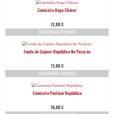
elegir
producto
en
tiene
Camiseta Hugo Chávez
la
múltiples
página
variantes.
de
Las
12,00
€
producto
opciones
SELECCIONAR OPCIONES
se
pueden
Este
elegir
producto
en
tiene
Funda de Cojines República No Pasarán
la
múltiples
página
variantes.
de
Las
12,00
€
producto
opciones
SELECCIONAR OPCIONES
se
pueden
Este
elegir
producto
en
tiene
Camiseta Pantone República
la
múltiples
página
variantes.
de
Las
10,00
€
producto
opciones