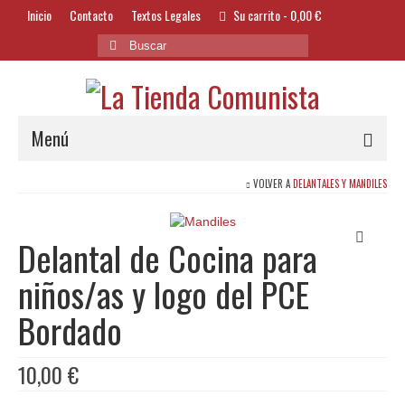
Inicio
Contacto
Textos Legales
Su carrito
-
0,00
€
Buscar
por:
Menú
VOLVER A
DELANTALES Y MANDILES
Alimentación y Bebidas
Bazar
Delantal de Cocina para
Textil y Accesorios
niños/as y logo del PCE
Bordados
Bordado
Banderas
10,00
€
Libros