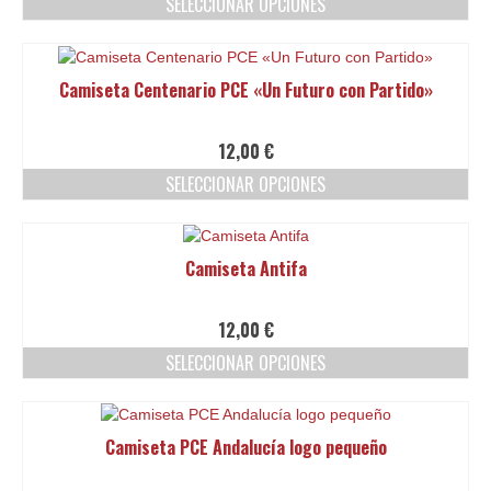
SELECCIONAR OPCIONES
se
pueden
Este
elegir
producto
en
tiene
Camiseta Centenario PCE «Un Futuro con Partido»
la
múltiples
página
variantes.
de
Las
12,00
€
producto
opciones
SELECCIONAR OPCIONES
se
pueden
Este
elegir
producto
en
tiene
Camiseta Antifa
la
múltiples
página
variantes.
de
Las
12,00
€
producto
opciones
SELECCIONAR OPCIONES
se
pueden
Este
elegir
producto
en
tiene
Camiseta PCE Andalucía logo pequeño
la
múltiples
página
variantes.