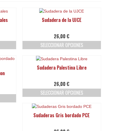
ales
Sudadera de la UJCE
26,00
€
SELECCIONAR OPCIONES
Este
producto
tiene
Sudadera Palestina Libre
múltiples
con
variantes.
Las
26,00
€
opciones
SELECCIONAR OPCIONES
se
pueden
Este
elegir
producto
en
tiene
Sudaderas Gris bordado PCE
la
múltiples
página
variantes.
de
Las