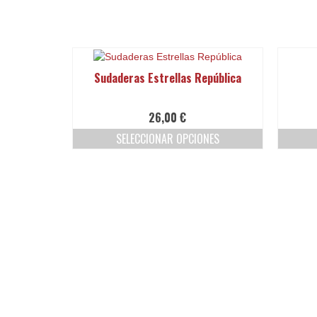
producto
Sudaderas Estrellas República
26,00
€
SELECCIONAR OPCIONES
Este
producto
tiene
múltiples
variantes.
Las
opciones
se
pueden
elegir
en
la