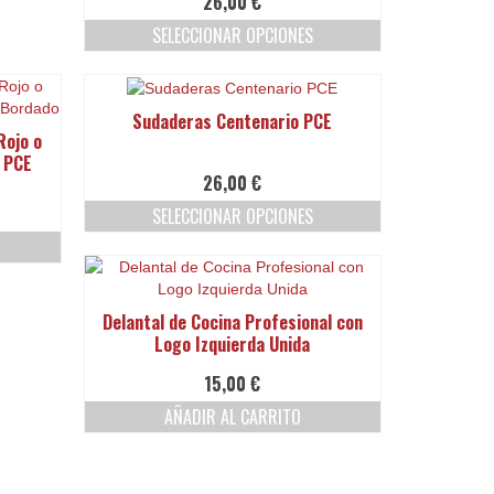
26,00
€
producto
opciones
SELECCIONAR OPCIONES
se
pueden
Este
elegir
producto
en
tiene
Sudaderas Centenario PCE
la
múltiples
Rojo o
página
variantes.
o PCE
de
Las
26,00
€
producto
opciones
SELECCIONAR OPCIONES
se
pueden
Este
elegir
producto
en
tiene
la
múltiples
Delantal de Cocina Profesional con
página
variantes.
Logo Izquierda Unida
de
Las
producto
opciones
15,00
€
se
AÑADIR AL CARRITO
pueden
elegir
en
la