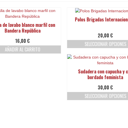
Polos Brigadas Internacion
a de lavabo blanco marfil con
Bandera República
20,00
€
16,00
€
SELECCIONAR OPCIONES
AÑADIR AL CARRITO
Este
producto
tiene
múltiples
Sudadera con capucha y 
variantes.
bordado feminista
Las
opciones
30,00
€
se
SELECCIONAR OPCIONES
pueden
elegir
Este
en
producto
la
tiene
página
múltiples
de
variantes.