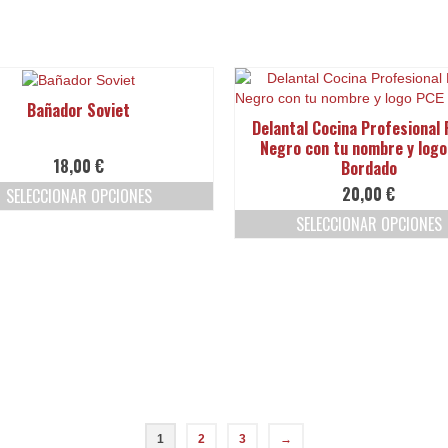
producto
Las
opciones
se
pueden
elegir
Bañador Soviet
en
Delantal Cocina Profesional 
la
Negro con tu nombre y log
página
18,00
€
Bordado
de
20,00
€
producto
SELECCIONAR OPCIONES
Este
SELECCIONAR OPCIONES
producto
Este
tiene
producto
múltiples
tiene
variantes.
múltiples
Las
variantes.
opciones
Las
se
opciones
pueden
se
elegir
pueden
en
elegir
la
1
2
3
→
en