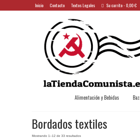
Inicio
Contacto
Textos Legales
Su carrito
-
0,00
€
Alimentación y Bebidas
Baz
Bordados textiles
Ordenado
Mostrando 1–12 de 33 resultados