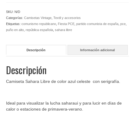
cantidad
SKU:
N/D
Categorías:
Camisetas Vintage
,
Textil y accesorios
Etiquetas:
comunismo republicano
,
Fiesta PCE
,
partido comunista de españa
,
pce
,
puño en alto
,
república española
,
sahara libre
Descripción
Información adicional
Descripción
Camiseta Sahara Libre de color azul celeste con serigrafía.
Ideal para visualizar la lucha saharaui y para lucir en días de
calor o estaciones de primavera-verano.