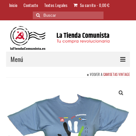
Inicio
Contacto
Textos Legales
Su carrito
-
0,00
€
Buscar
por:
Menú
VOLVER A
CAMISETAS VINTAGE
Alimentación y Bebidas
Bazar
Textil y Accesorios
Bordados
Banderas