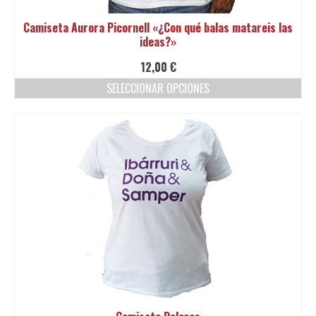
producto
Camiseta Aurora Picornell «¿Con qué balas matareis las
ideas?»
12,00
€
SELECCIONAR OPCIONES
Este
producto
tiene
múltiples
variantes.
Las
opciones
se
pueden
elegir
en
la
página
de
producto