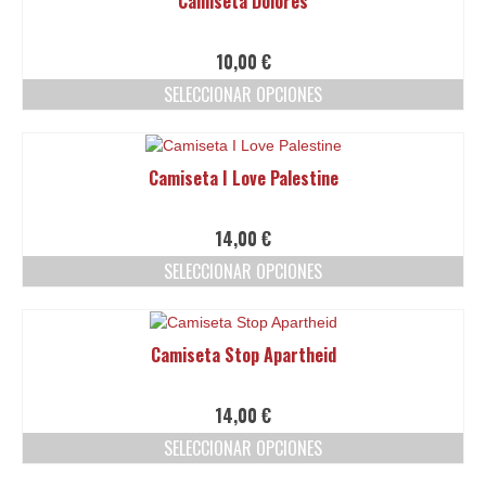
Camiseta Dolores
10,00
€
SELECCIONAR OPCIONES
Este
producto
tiene
Camiseta I Love Palestine
múltiples
variantes.
Las
14,00
€
opciones
SELECCIONAR OPCIONES
se
pueden
Este
elegir
producto
en
tiene
Camiseta Stop Apartheid
la
múltiples
página
variantes.
de
Las
14,00
€
producto
opciones
SELECCIONAR OPCIONES
se
pueden
Este