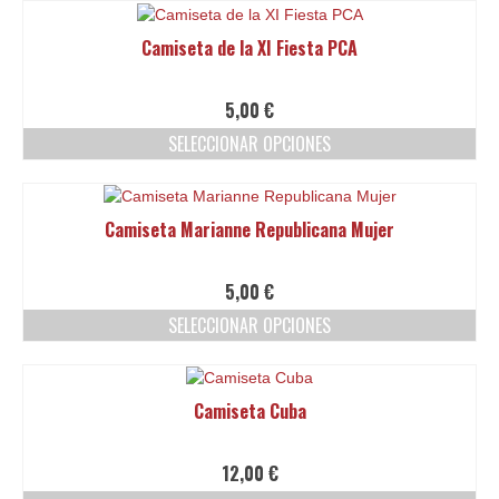
elegir
producto
en
tiene
Camiseta de la XI Fiesta PCA
la
múltiples
página
variantes.
de
Las
5,00
€
producto
opciones
SELECCIONAR OPCIONES
se
pueden
Este
elegir
producto
en
tiene
Camiseta Marianne Republicana Mujer
la
múltiples
página
variantes.
de
Las
5,00
€
producto
opciones
SELECCIONAR OPCIONES
se
pueden
Este
elegir
producto
en
tiene
Camiseta Cuba
la
múltiples
página
variantes.
de
Las
12,00
€
producto
opciones