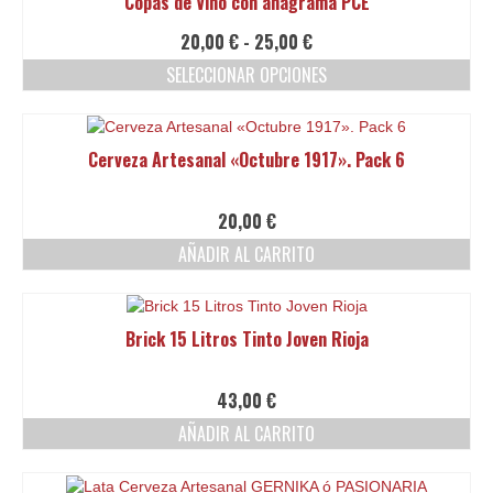
Copas de Vino con anagrama PCE
Ofertas y lotes descuento
Rango
20,00
€
-
25,00
€
de
SELECCIONAR OPCIONES
precios:
Este
desde
producto
20,00 €
tiene
hasta
Cerveza Artesanal «Octubre 1917». Pack 6
múltiples
25,00 €
variantes.
Las
20,00
€
opciones
AÑADIR AL CARRITO
se
pueden
elegir
en
Brick 15 Litros Tinto Joven Rioja
la
página
de
43,00
€
producto
AÑADIR AL CARRITO