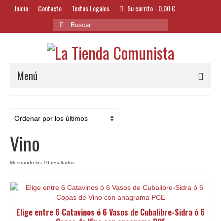
Inicio
Contacto
Textos Legales
Su carrito
-
0,00
€
Buscar
por:
Menú
Alimentación y Bebidas
Bazar
Vino
Textil y Accesorios
Bordados
Ordenado
Mostrando los 10 resultados
por
Banderas
los
últimos
Libros
Elige entre 6 Catavinos ó 6 Vasos de Cubalibre-Sidra ó 6