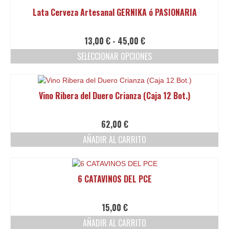
Lata Cerveza Artesanal GERNIKA ó PASIONARIA
Rango
13,00
€
-
45,00
€
de
SELECCIONAR OPCIONES
precios:
Este
desde
producto
13,00 €
tiene
hasta
Vino Ribera del Duero Crianza (Caja 12 Bot.)
múltiples
45,00 €
variantes.
Las
62,00
€
opciones
AÑADIR AL CARRITO
se
pueden
elegir
en
6 CATAVINOS DEL PCE
la
página
de
15,00
€
producto
AÑADIR AL CARRITO