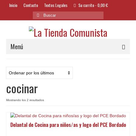
Inicio
Contacto
Textos Legales
Su carrito
-
0,00
€
Buscar
por:
Menú
Alimentación y Bebidas
Bazar
cocinar
Textil y Accesorios
Bordados
Ordenado
Mostrando los 2 resultados
por
Banderas
los
últimos
Delantal de Cocina para niños/as y logo del PCE Bordado
Libros