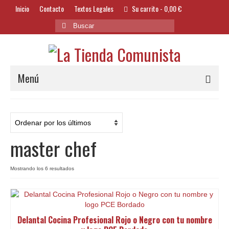
Inicio
Contacto
Textos Legales
Su carrito
-
0,00
€
Buscar
por:
Menú
Alimentación y Bebidas
Bazar
master chef
Textil y Accesorios
Bordados
Ordenado
Mostrando los 6 resultados
por
Banderas
los
últimos
Libros
Delantal Cocina Profesional Rojo o Negro con tu nombre