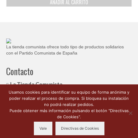
AÑADIR AL CARRITO
La tienda comunista ofrece todo tipo de productos solidarios
con el Partido Comunista de España
Contacto
La Tienda Comunista
Usamos cookies para identificar su equipo de forma anónima y
c/ Ambrosio de Morales, 1
poder realizar el proceso de compra. Si bloquea su instalación
Córdoba España 14003
no podrá realizar pedidos.
662 176 563
Puede obtener más información pulsando el botón "Directivas
info@latiendacomunista.es
de Cookies".
Vale
Directivas de Cookies
Copyleft: CC-BY-NC-SA 2026 La Tienda Comunista