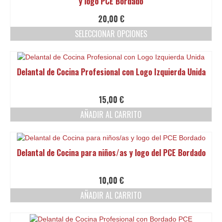
y logo PCE Bordado
Ofertas y lotes descuento
20,00
€
SELECCIONAR OPCIONES
Este
producto
tiene
Delantal de Cocina Profesional con Logo Izquierda Unida
múltiples
variantes.
Las
15,00
€
opciones
AÑADIR AL CARRITO
se
pueden
elegir
en
Delantal de Cocina para niños/as y logo del PCE Bordado
la
página
de
10,00
€
producto
AÑADIR AL CARRITO