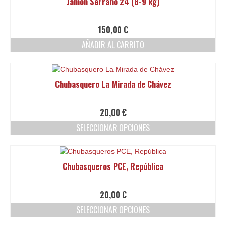
Jamón Serrano 24 (8-9 kg)
la
múltiples
página
variantes.
de
Las
150,00
€
producto
opciones
AÑADIR AL CARRITO
se
pueden
elegir
en
Chubasquero La Mirada de Chávez
la
página
de
20,00
€
producto
SELECCIONAR OPCIONES
Este
producto
tiene
Chubasqueros PCE, República
múltiples
variantes.
Las
20,00
€
opciones
SELECCIONAR OPCIONES
se
pueden
Este