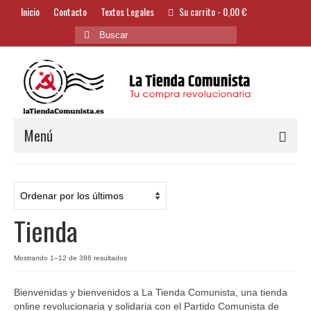
Inicio
Contacto
Textos Legales
Su carrito
-
0,00
€
Buscar
por:
Menú
Alimentación y Bebidas
Bazar
Tienda
Textil y Accesorios
Bordados
Ordenado
Mostrando 1–12 de 386 resultados
por
Banderas
los
Bienvenidas y bienvenidos a La Tienda Comunista, una tienda
últimos
online revolucionaria y solidaria con el Partido Comunista de