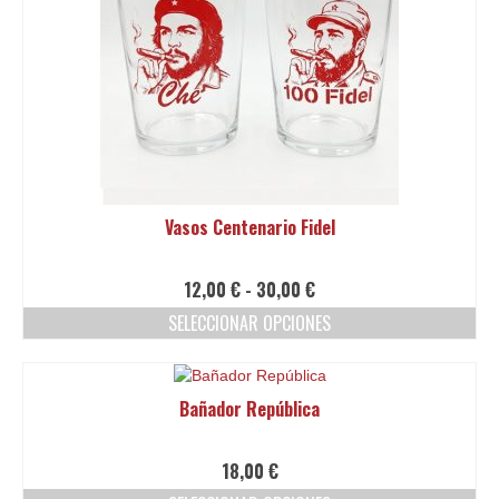
Vasos Centenario Fidel
Rango
12,00
€
-
30,00
€
de
SELECCIONAR OPCIONES
precios:
Este
desde
producto
12,00 €
tiene
hasta
Bañador República
múltiples
30,00 €
variantes.
Las
18,00
€
opciones