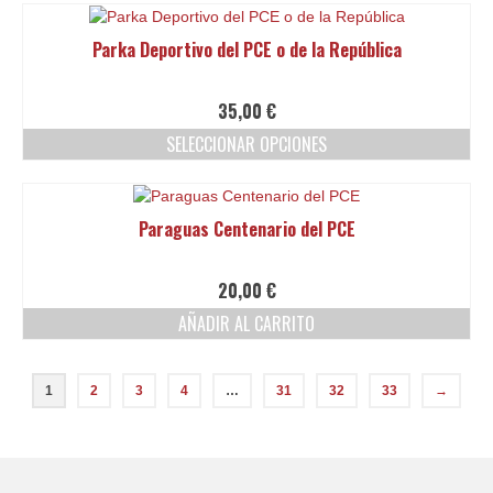
elegir
producto
en
tiene
Parka Deportivo del PCE o de la República
la
múltiples
página
variantes.
de
Las
35,00
€
producto
opciones
SELECCIONAR OPCIONES
se
pueden
Este
elegir
producto
en
tiene
Paraguas Centenario del PCE
la
múltiples
página
variantes.
de
Las
20,00
€
producto
opciones
AÑADIR AL CARRITO
se
pueden
elegir
en
1
2
3
4
…
31
32
33
→
la
página
de
producto