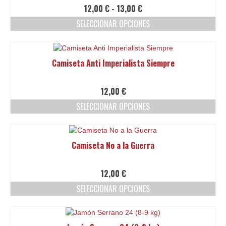
de
Las
Rango
12,00
€
-
13,00
€
producto
opciones
de
SELECCIONAR OPCIONES
se
precios:
pueden
Este
desde
elegir
producto
12,00 €
en
tiene
hasta
Camiseta Anti Imperialista Siempre
la
múltiples
13,00 €
página
variantes.
de
Las
12,00
€
producto
opciones
SELECCIONAR OPCIONES
se
pueden
Este
elegir
producto
en
tiene
Camiseta No a la Guerra
la
múltiples
página
variantes.
de
Las
12,00
€
producto
opciones
SELECCIONAR OPCIONES
se
pueden
Este
elegir
producto
en
tiene