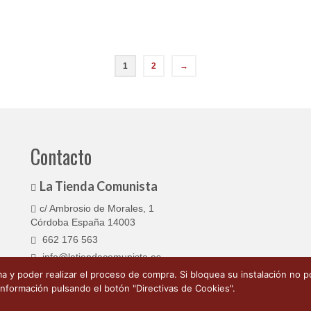
se
pueden
elegir
en
la
1
2
→
página
de
producto
Contacto
La Tienda Comunista
c/ Ambrosio de Morales, 1
Córdoba España 14003
662 176 563
info@latiendacomunista.es
 y poder realizar el proceso de compra. Si bloquea su instalación no po
nformación pulsando el botón "Directivas de Cookies".