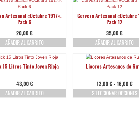
2,50 €
tiene
hasta
múltiples
24,00 €
za Artesanal «Octubre 1917».
Cerveza Artesanal «Octubre 
variantes.
Pack 6
Pack 12
Las
opciones
20,00
€
35,00
€
se
AÑADIR AL CARRITO
AÑADIR AL CARRITO
pueden
elegir
en
la
k 15 Litros Tinto Joven Rioja
Licores Artesanos de Ru
página
de
producto
Ra
43,00
€
12,00
€
-
16,00
€
de
AÑADIR AL CARRITO
SELECCIONAR OPCIONES
pre
Este
de
producto
12,
tiene
ha
múltiples
16,
variantes.
Las
opciones