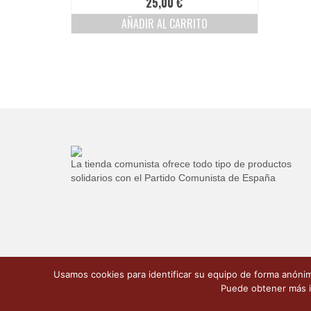
25,00
€
de
producto
AÑADIR AL CARRITO
La tienda comunista ofrece todo tipo de productos
solidarios con el Partido Comunista de España
Usamos cookies para identificar su equipo de forma anónima
Puede obtener más i
Copyleft: CC-BY-NC-SA 2026 La Tienda Comunista