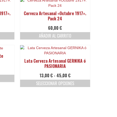
1917».
Cerveza Artesanal «Octubre 1917».
Pack 24
60,00
€
AÑADIR AL CARRITO
te
Lata Cerveza Artesanal GERNIKA ó
PASIONARIA
ngo
Rango
13,00
€
-
45,00
€
de
cios:
SELECCIONAR OPCIONES
precios:
sde
Este
desde
00 €
producto
13,00 €
sta
tiene
hasta
00 €
múltiples
45,00 €
variantes.
Las