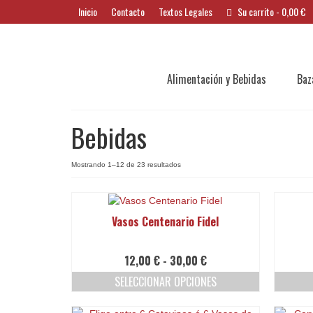
Inicio
Contacto
Textos Legales
Su carrito
-
0,00
€
Alimentación y Bebidas
Baz
Bebidas
Ordenado
Mostrando 1–12 de 23 resultados
por
los
últimos
Vasos Centenario Fidel
Rango
12,00
€
-
30,00
€
de
SELECCIONAR OPCIONES
precios:
Este
desde
producto