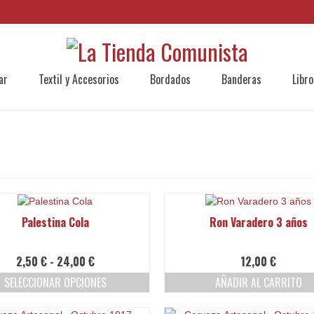
ar
Textil y Accesorios
Bordados
Banderas
Libro
Palestina Cola
Ron Varadero 3 años
Rango
2,50
€
-
24,00
€
12,00
€
de
SELECCIONAR OPCIONES
AÑADIR AL CARRITO
precios:
Este
desde
producto