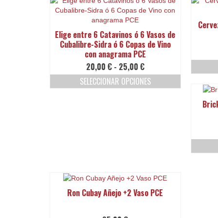
12,00 €
tiene
hasta
múltiples
30,00 €
Cerve
variantes.
Elige entre 6 Catavinos ó 6 Vasos de
Las
Cubalibre-Sidra ó 6 Copas de Vino
opciones
con anagrama PCE
se
Rango
20,00
€
-
25,00
€
pueden
de
elegir
SELECCIONAR OPCIONES
precios:
en
Este
desde
la
producto
Bric
20,00 €
página
tiene
hasta
de
múltiples
25,00 €
producto
variantes.
Las
opciones
se
pueden
elegir
en
Ron Cubay Añejo +2 Vaso PCE
la
página