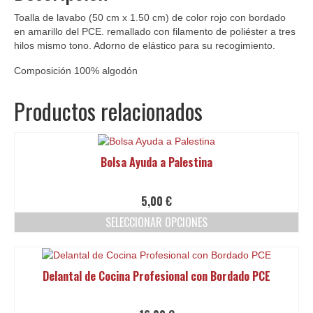
Toalla de lavabo (50 cm x 1.50 cm) de color rojo con bordado
en amarillo del PCE. remallado con filamento de poliéster a tres
hilos mismo tono. Adorno de elástico para su recogimiento.
Composición 100% algodón
Productos relacionados
Bolsa Ayuda a Palestina
5,00
€
SELECCIONAR OPCIONES
Este
producto
tiene
Delantal de Cocina Profesional con Bordado PCE
múltiples
variantes.
Las