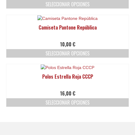
SELECCIONAR OPCIONES
Este
producto
tiene
Camiseta Pantone República
múltiples
variantes.
Las
10,00
€
opciones
SELECCIONAR OPCIONES
se
pueden
Este
elegir
producto
en
tiene
Polos Estrella Roja CCCP
la
múltiples
página
variantes.
de
Las
16,00
€
producto
opciones
SELECCIONAR OPCIONES
se
pueden
Este
elegir
producto
en
tiene
la
múltiples
página
variantes.