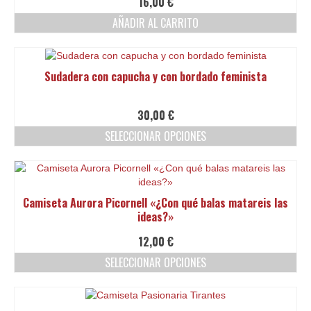
16,00
€
opciones
AÑADIR AL CARRITO
se
pueden
elegir
en
Sudadera con capucha y con bordado feminista
la
página
de
30,00
€
producto
SELECCIONAR OPCIONES
Este
producto
tiene
múltiples
Camiseta Aurora Picornell «¿Con qué balas matareis las
variantes.
ideas?»
Las
opciones
12,00
€
se
SELECCIONAR OPCIONES
pueden
elegir
Este
en
producto
la
tiene