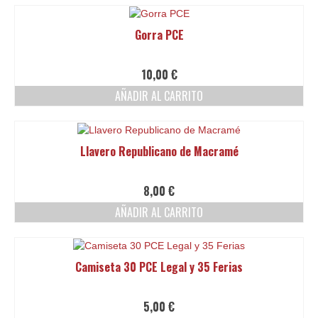
elegir
producto
en
tiene
Gorra PCE
la
múltiples
página
variantes.
de
Las
10,00
€
producto
opciones
AÑADIR AL CARRITO
se
pueden
elegir
en
Llavero Republicano de Macramé
la
página
de
8,00
€
producto
AÑADIR AL CARRITO
Camiseta 30 PCE Legal y 35 Ferias
5,00
€