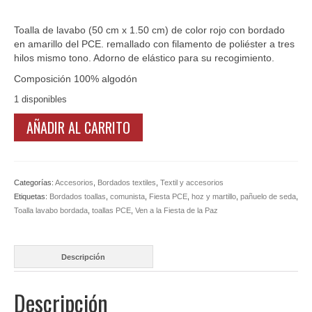
Ofertas y lotes descuento
Toalla de lavabo (50 cm x 1.50 cm) de color rojo con bordado
en amarillo del PCE. remallado con filamento de poliéster a tres
hilos mismo tono. Adorno de elástico para su recogimiento.
Composición 100% algodón
1 disponibles
Toalla
AÑADIR AL CARRITO
de
lavabo
color
rojo
Categorías:
Accesorios
,
Bordados textiles
,
Textil y accesorios
con
Etiquetas:
Bordados toallas
,
comunista
,
Fiesta PCE
,
hoz y martillo
,
pañuelo de seda
,
logo
Toalla lavabo bordada
,
toallas PCE
,
Ven a la Fiesta de la Paz
PCE
Bordado
cantidad
Descripción
Descripción