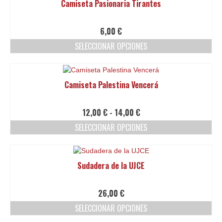
Camiseta Pasionaria Tirantes
página
múltiples
de
variantes.
producto
Las
6,00
€
opciones
SELECCIONAR OPCIONES
se
pueden
Este
elegir
producto
en
tiene
Camiseta Palestina Vencerá
la
múltiples
página
variantes.
de
Las
Rango
12,00
€
-
14,00
€
producto
opciones
de
SELECCIONAR OPCIONES
se
precios:
pueden
Este
desde
elegir
producto
12,00 €
en
tiene
hasta
Sudadera de la UJCE
la
múltiples
14,00 €
página
variantes.
de
Las
26,00
€
producto
opciones
SELECCIONAR OPCIONES
se
pueden
Este