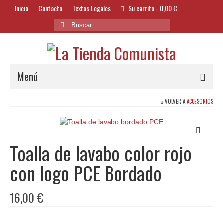
Inicio
Contacto
Textos Legales
Su carrito
-
0,00
€
Buscar
por:
Menú
VOLVER A
ACCESORIOS
Alimentación y Bebidas
Bazar
Textil y Accesorios
Toalla de lavabo color rojo
Bordados
con logo PCE Bordado
Banderas
16,00
€
Libros