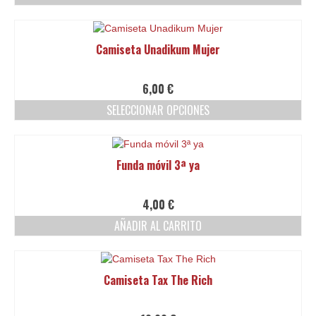
pueden
elegir
en
Camiseta Unadikum Mujer
la
página
de
6,00
€
producto
SELECCIONAR OPCIONES
Este
producto
tiene
Funda móvil 3ª ya
múltiples
variantes.
Las
4,00
€
opciones
AÑADIR AL CARRITO
se
pueden
elegir
en
Camiseta Tax The Rich
la
página
de