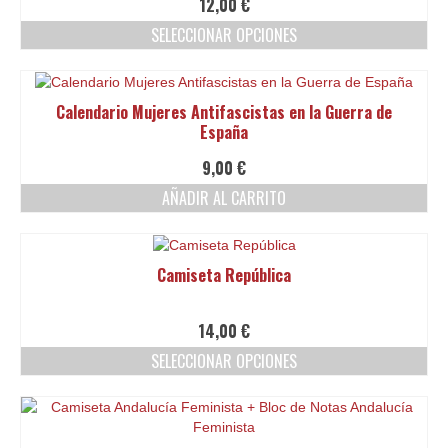
12,00
€
producto
SELECCIONAR OPCIONES
Este
producto
tiene
Calendario Mujeres Antifascistas en la Guerra de
múltiples
España
variantes.
Las
9,00
€
opciones
AÑADIR AL CARRITO
se
pueden
elegir
en
Camiseta República
la
página
de
14,00
€
producto
SELECCIONAR OPCIONES
Este
producto
tiene
múltiples