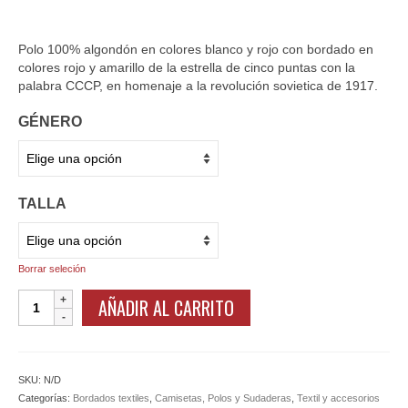
Polo 100% algondón en colores blanco y rojo con bordado en
colores rojo y amarillo de la estrella de cinco puntas con la
palabra CCCP, en homenaje a la revolución sovietica de 1917.
GÉNERO
TALLA
Borrar seleción
Polos
AÑADIR AL CARRITO
Estrella
Roja
CCCP
cantidad
SKU:
N/D
Categorías:
Bordados textiles
,
Camisetas, Polos y Sudaderas
,
Textil y accesorios