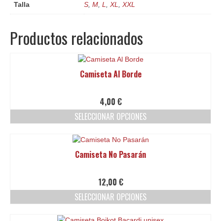
Talla
S
,
M
,
L
,
XL
,
XXL
Productos relacionados
Camiseta Al Borde
4,00
€
SELECCIONAR OPCIONES
Este
producto
tiene
Camiseta No Pasarán
múltiples
variantes.
Las
12,00
€
opciones
SELECCIONAR OPCIONES
se
pueden
Este
elegir
producto