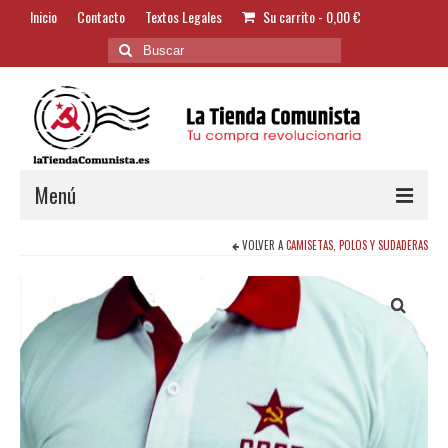
Inicio
Contacto
Textos Legales
Su carrito
-
0,00
€
Buscar
por:
Menú
VOLVER A
CAMISETAS, POLOS Y SUDADERAS
Alimentación y Bebidas
Bazar
Textil y Accesorios
Bordados
Banderas