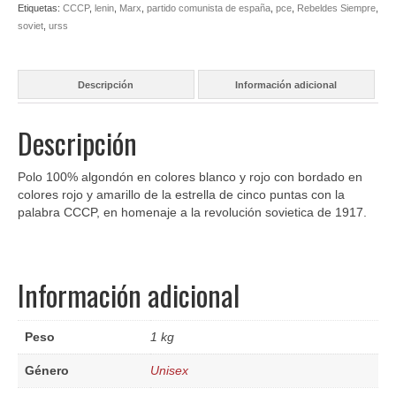
Etiquetas:
CCCP
,
lenin
,
Marx
,
partido comunista de españa
,
pce
,
Rebeldes Siempre
,
soviet
,
urss
Descripción
Información adicional
Descripción
Polo 100% algondón en colores blanco y rojo con bordado en
colores rojo y amarillo de la estrella de cinco puntas con la
palabra CCCP, en homenaje a la revolución sovietica de 1917.
Información adicional
Peso
1 kg
Género
Unisex