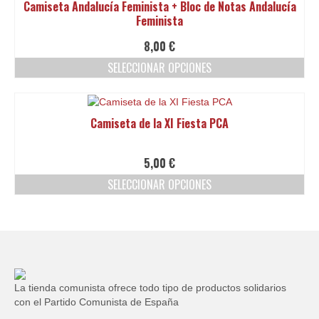
Camiseta Andalucía Feminista + Bloc de Notas Andalucía
variantes.
Feminista
Las
opciones
8,00
€
se
SELECCIONAR OPCIONES
pueden
elegir
Este
en
producto
la
tiene
Camiseta de la XI Fiesta PCA
página
múltiples
de
variantes.
producto
Las
5,00
€
opciones
SELECCIONAR OPCIONES
se
pueden
Este
elegir
producto
en
tiene
la
múltiples
página
variantes.
de
Las
producto
opciones
La tienda comunista ofrece todo tipo de productos solidarios
se
con el Partido Comunista de España
pueden