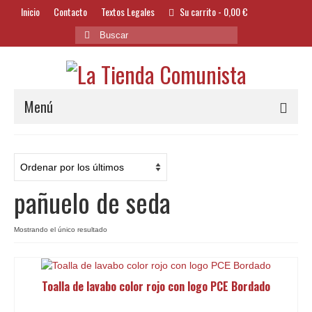
Inicio
Contacto
Textos Legales
Su carrito
-
0,00
€
Buscar
por:
Menú
Alimentación y Bebidas
Bazar
pañuelo de seda
Textil y Accesorios
Bordados
Mostrando el único resultado
Banderas
Toalla de lavabo color rojo con logo PCE Bordado
Libros