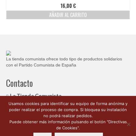
Ofertas y lotes descuento
16,00
€
AÑADIR AL CARRITO
La tienda comunista ofrece todo tipo de productos solidarios
con el Partido Comunista de España
Contacto
La Tienda Comunista
Usamos cookies para identificar su equipo de forma anónima y
c/ Ambrosio de Morales, 1
poder realizar el proceso de compra. Si bloquea su instalación
Córdoba España 14003
no podrá realizar pedidos.
662 176 563
Puede obtener más información pulsando el botón "Directivas
info@latiendacomunista.es
de Cookies".