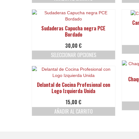
Cam
Sudaderas Capucha negra PCE
Bordado
30,00
€
SELECCIONAR OPCIONES
Este
producto
tiene
Chaqu
múltiples
Delantal de Cocina Profesional con
variantes.
Logo Izquierda Unida
Las
opciones
15,00
€
se
AÑADIR AL CARRITO
pueden
elegir
en
la
página