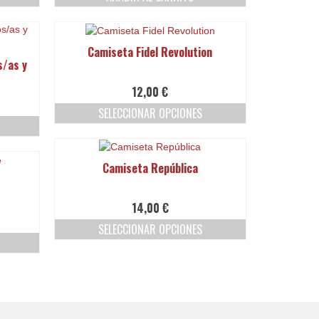
Camiseta Fidel Revolution
s/as y
12,00
€
SELECCIONAR OPCIONES
Este
producto
tiene
Camiseta República
múltiples
variantes.
Las
14,00
€
opciones
SELECCIONAR OPCIONES
se
pueden
Este
elegir
producto
en
tiene
la
múltiples
página
variantes.
de
Las