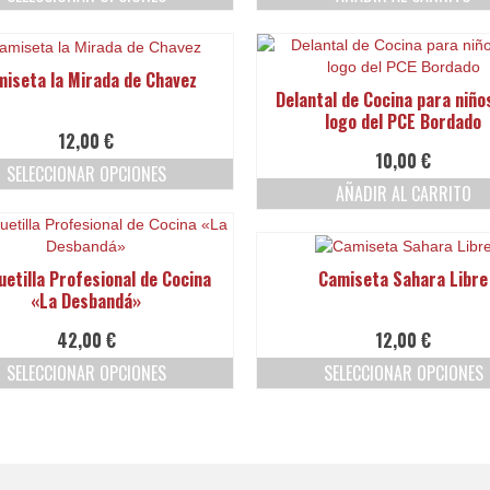
Este
producto
tiene
iseta la Mirada de Chavez
múltiples
Delantal de Cocina para niño
variantes.
logo del PCE Bordado
Las
12,00
€
opciones
10,00
€
SELECCIONAR OPCIONES
se
AÑADIR AL CARRITO
pueden
Este
elegir
producto
en
tiene
la
múltiples
etilla Profesional de Cocina
Camiseta Sahara Libre
página
variantes.
«La Desbandá»
de
Las
producto
opciones
42,00
€
12,00
€
se
SELECCIONAR OPCIONES
SELECCIONAR OPCIONES
pueden
elegir
Este
Este
en
producto
producto
la
tiene
tiene
página
múltiples
múltiples
de
variantes.
variantes.