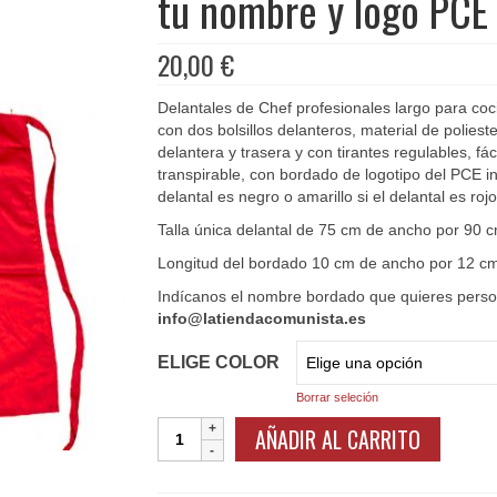
tu nombre y logo PCE
20,00
€
Delantales de Chef profesionales largo para coc
con dos bolsillos delanteros, material de polies
delantera y trasera y con tirantes regulables, fác
transpirable, con bordado de logotipo del PCE inse
delantal es negro o amarillo si el delantal es rojo
Talla única delantal de 75 cm de ancho por 90 c
Longitud del bordado 10 cm de ancho por 12 cm
Indícanos el nombre bordado que quieres persona
info@latiendacomunista.es
ELIGE COLOR
Borrar seleción
Delantal
AÑADIR AL CARRITO
Cocina
Profesional
Rojo