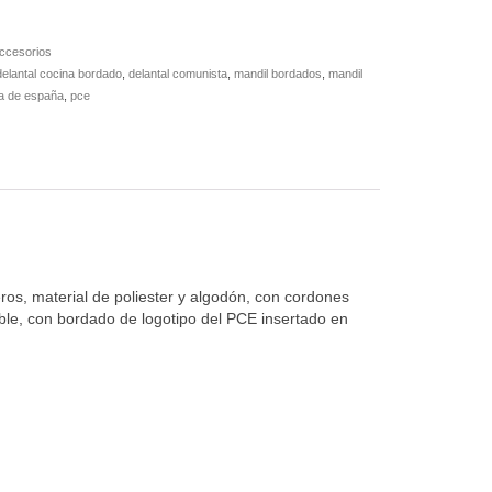
accesorios
delantal cocina bordado
,
delantal comunista
,
mandil bordados
,
mandil
ta de españa
,
pce
ros, material de poliester y algodón, con cordones
irable, con bordado de logotipo del PCE insertado en