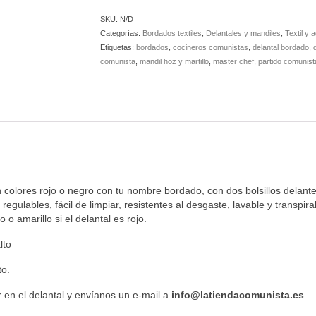
o
SKU:
N/D
Negro
Categorías:
Bordados textiles
,
Delantales y mandiles
,
Textil y 
con
Etiquetas:
bordados
,
cocineros comunistas
,
delantal bordado
,
tu
comunista
,
mandil hoz y martillo
,
master chef
,
partido comunis
nombre
y
logo
PCE
Bordado
cantidad
 colores rojo o negro con tu nombre bordado, con dos bolsillos delante
 regulables, fácil de limpiar, resistentes al desgaste, lavable y transp
o o amarillo si el delantal es rojo.
lto
to.
 en el delantal.y envíanos un e-mail a
info@latiendacomunista.es