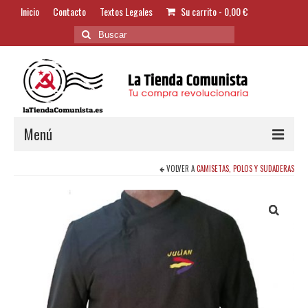
Inicio
Contacto
Textos Legales
Su carrito
-
0,00
€
Buscar
por:
Menú
VOLVER A
CAMISETAS, POLOS Y SUDADERAS
Alimentación y Bebidas
Bazar
Textil y Accesorios
Bordados
Banderas