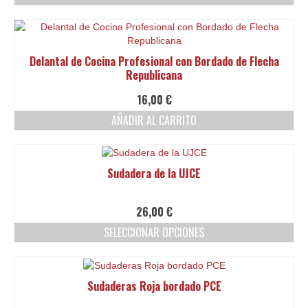
pueden
Este
elegir
producto
en
tiene
la
múltiples
Delantal de Cocina Profesional con Bordado de Flecha
página
variantes.
Republicana
de
Las
producto
opciones
16,00
€
se
AÑADIR AL CARRITO
pueden
elegir
en
la
Sudadera de la UJCE
página
de
producto
26,00
€
SELECCIONAR OPCIONES
Este
producto
tiene
Sudaderas Roja bordado PCE
múltiples
variantes.