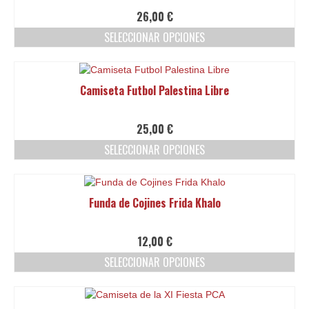
Las
26,00
€
opciones
SELECCIONAR OPCIONES
se
pueden
Este
elegir
producto
en
tiene
Camiseta Futbol Palestina Libre
la
múltiples
página
variantes.
de
Las
25,00
€
producto
opciones
SELECCIONAR OPCIONES
se
pueden
Este
elegir
producto
en
tiene
Funda de Cojines Frida Khalo
la
múltiples
página
variantes.
de
Las
12,00
€
producto
opciones
SELECCIONAR OPCIONES
se
pueden
Este
elegir
producto
en
tiene