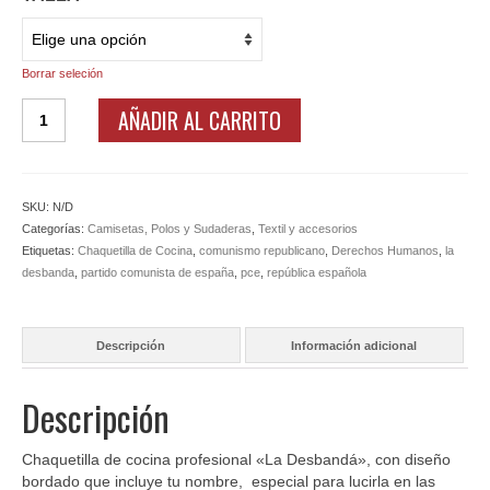
Borrar seleción
Chaquetilla
AÑADIR AL CARRITO
Profesional
de
Cocina
"La
SKU:
N/D
Desbandá"
Categorías:
Camisetas, Polos y Sudaderas
,
Textil y accesorios
cantidad
Etiquetas:
Chaquetilla de Cocina
,
comunismo republicano
,
Derechos Humanos
,
la
desbanda
,
partido comunista de españa
,
pce
,
república española
Descripción
Información adicional
Descripción
Chaquetilla de cocina profesional «La Desbandá», con diseño
bordado que incluye tu nombre, especial para lucirla en las