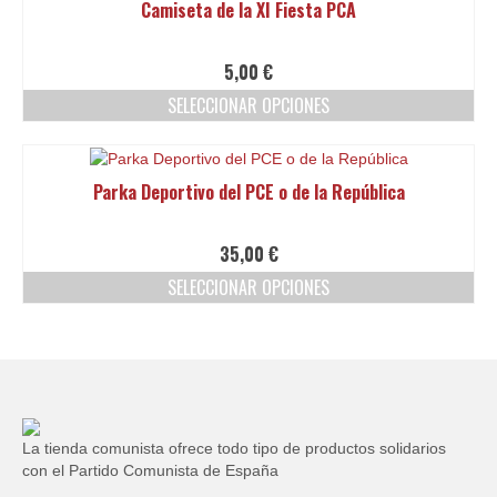
Camiseta de la XI Fiesta PCA
la
múltiples
página
variantes.
de
Las
5,00
€
producto
opciones
SELECCIONAR OPCIONES
se
pueden
Este
elegir
producto
en
tiene
Parka Deportivo del PCE o de la República
la
múltiples
página
variantes.
de
Las
35,00
€
producto
opciones
SELECCIONAR OPCIONES
se
pueden
Este
elegir
producto
en
tiene
la
múltiples
página
variantes.
de
Las
producto
opciones
La tienda comunista ofrece todo tipo de productos solidarios
se
con el Partido Comunista de España
pueden