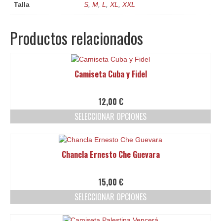
Talla
S
,
M
,
L
,
XL
,
XXL
Productos relacionados
Camiseta Cuba y Fidel
12,00
€
SELECCIONAR OPCIONES
Este
producto
tiene
Chancla Ernesto Che Guevara
múltiples
variantes.
Las
15,00
€
opciones
SELECCIONAR OPCIONES
se
pueden
Este
elegir
producto