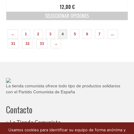
12,00
€
SELECCIONAR OPCIONES
Este
producto
←
1
2
3
4
5
6
7
…
tiene
múltiples
31
32
33
→
variantes.
Las
opciones
se
pueden
elegir
en
La tienda comunista ofrece todo tipo de productos solidarios
la
con el Partido Comunista de España
página
de
Contacto
producto
La Tienda Comunista
Usamos cookies para identificar su equipo de forma anónima y
c/ Ambrosio de Morales, 1