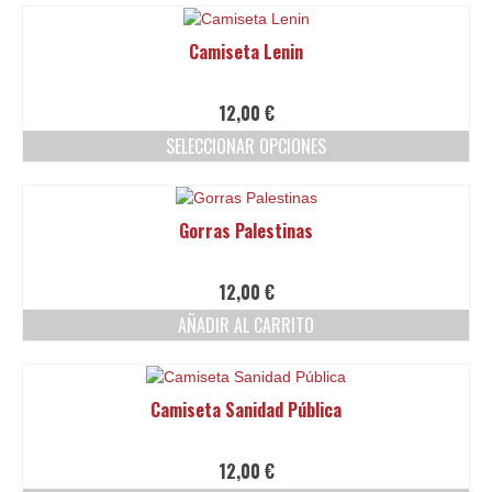
elegir
producto
en
tiene
Camiseta Lenin
la
múltiples
página
variantes.
de
Las
12,00
€
producto
opciones
SELECCIONAR OPCIONES
se
pueden
Este
elegir
producto
en
tiene
Gorras Palestinas
la
múltiples
página
variantes.
de
Las
12,00
€
producto
opciones
AÑADIR AL CARRITO
se
pueden
elegir
en
Camiseta Sanidad Pública
la
página
de
12,00
€
producto