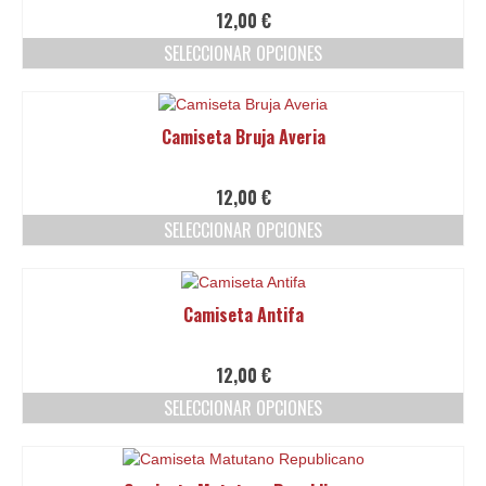
Ofertas y lotes descuento
12,00
€
SELECCIONAR OPCIONES
Este
producto
tiene
Camiseta Bruja Averia
múltiples
variantes.
Las
12,00
€
opciones
SELECCIONAR OPCIONES
se
pueden
Este
elegir
producto
en
tiene
Camiseta Antifa
la
múltiples
página
variantes.
de
Las
12,00
€
producto
opciones
SELECCIONAR OPCIONES
se
pueden
Este
elegir
producto
en
tiene