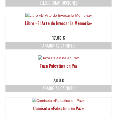
SELECCIONAR OPCIONES
Este
producto
tiene
Libro «El Arte de Invocar la Memoria»
múltiples
variantes.
Las
17,00
€
opciones
AÑADIR AL CARRITO
se
pueden
elegir
en
Taza Palestina en Paz
la
página
de
7,00
€
producto
AÑADIR AL CARRITO
Camiseta «Palestina en Paz»