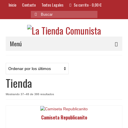
Inicio
Contacto
Textos Legales
Su carrito
-
0,00
€
Buscar
por:
Menú
Alimentación y Bebidas
Bazar
Tienda
Textil y Accesorios
Bordados
Ordenado
Mostrando 37–48 de 386 resultados
por
Banderas
los
últimos
Camiseta Republicanito
Libros