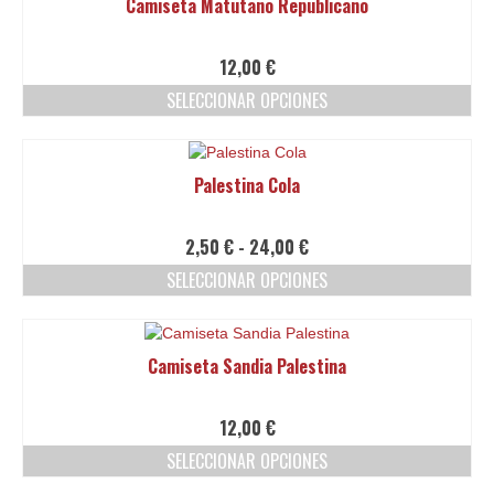
Camiseta Matutano Republicano
la
múltiples
página
variantes.
de
Las
12,00
€
producto
opciones
SELECCIONAR OPCIONES
se
pueden
Este
elegir
producto
en
tiene
Palestina Cola
la
múltiples
página
variantes.
de
Las
Rango
2,50
€
-
24,00
€
producto
opciones
de
SELECCIONAR OPCIONES
se
precios:
pueden
Este
desde
elegir
producto
2,50 €
en
tiene
hasta
Camiseta Sandia Palestina
la
múltiples
24,00 €
página
variantes.
de
Las
12,00
€
producto
opciones
SELECCIONAR OPCIONES
se
pueden
Este