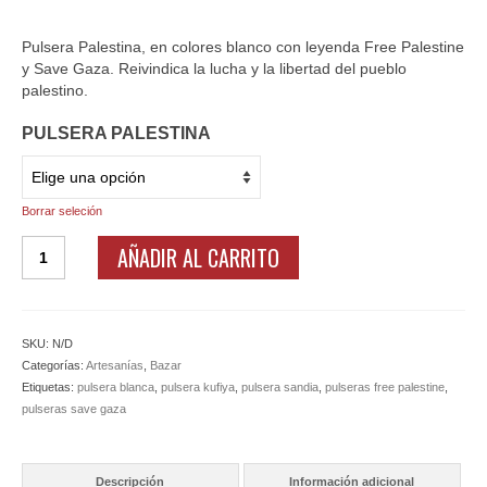
Ofertas y lotes descuento
Pulsera Palestina, en colores blanco con leyenda Free Palestine
y Save Gaza. Reivindica la lucha y la libertad del pueblo
palestino.
PULSERA PALESTINA
Borrar seleción
Pulseras
AÑADIR AL CARRITO
Palestinas
Free
Palestine
cantidad
SKU:
N/D
Categorías:
Artesanías
,
Bazar
Etiquetas:
pulsera blanca
,
pulsera kufiya
,
pulsera sandia
,
pulseras free palestine
,
pulseras save gaza
Descripción
Información adicional