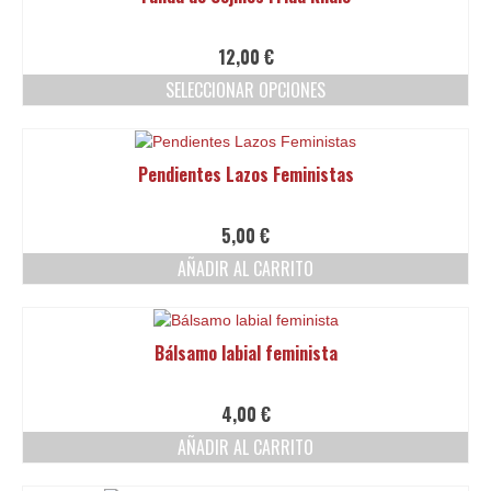
12,00
€
SELECCIONAR OPCIONES
Este
producto
tiene
Pendientes Lazos Feministas
múltiples
variantes.
Las
5,00
€
opciones
AÑADIR AL CARRITO
se
pueden
elegir
en
Bálsamo labial feminista
la
página
de
4,00
€
producto
AÑADIR AL CARRITO