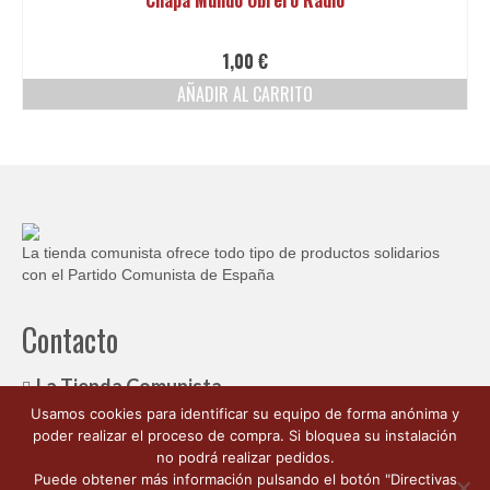
1,00
€
AÑADIR AL CARRITO
La tienda comunista ofrece todo tipo de productos solidarios
con el Partido Comunista de España
Contacto
La Tienda Comunista
Usamos cookies para identificar su equipo de forma anónima y
c/ Ambrosio de Morales, 1
poder realizar el proceso de compra. Si bloquea su instalación
Córdoba España 14003
no podrá realizar pedidos.
662 176 563
Puede obtener más información pulsando el botón "Directivas