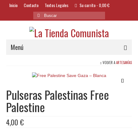
Inicio
Contacto
Textos Legales
Su carrito
-
0,00
€
Buscar
por:
Menú
VOLVER A
ARTESANÍAS
Alimentación y Bebidas
Bazar
Textil y Accesorios
Pulseras Palestinas Free
Bordados
Palestine
Banderas
4,00
€
Libros