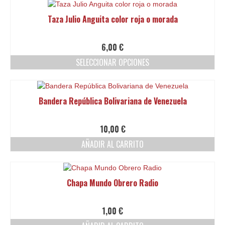
Taza Julio Anguita color roja o morada
6,00
€
SELECCIONAR OPCIONES
Este
producto
tiene
Bandera República Bolivariana de Venezuela
múltiples
variantes.
Las
10,00
€
opciones
AÑADIR AL CARRITO
se
pueden
elegir
en
Chapa Mundo Obrero Radio
la
página
de
1,00
€
producto