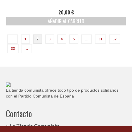
página
de
20,00
€
producto
AÑADIR AL CARRITO
←
1
2
3
4
5
…
31
32
33
→
La tienda comunista ofrece todo tipo de productos solidarios
con el Partido Comunista de España
Contacto
La Tienda Comunista