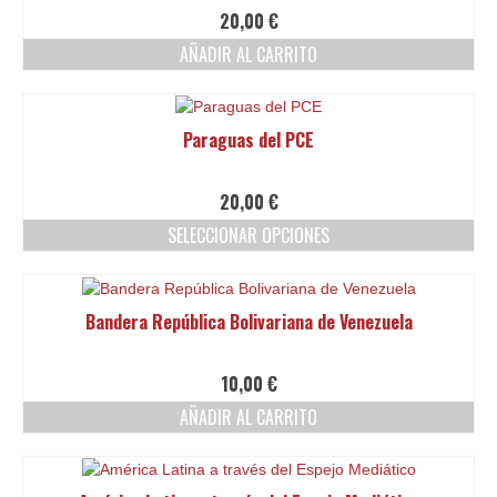
Ofertas y lotes descuento
20,00
€
AÑADIR AL CARRITO
Paraguas del PCE
20,00
€
SELECCIONAR OPCIONES
Este
producto
tiene
Bandera República Bolivariana de Venezuela
múltiples
variantes.
Las
10,00
€
opciones
AÑADIR AL CARRITO
se
pueden
elegir
en