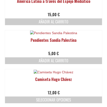
América Latina a través del Espejo Mediático
la
página
de
15,00
€
producto
AÑADIR AL CARRITO
Pendientes Sandia Palestina
5,00
€
AÑADIR AL CARRITO
Camiseta Hugo Chávez
12,00
€
SELECCIONAR OPCIONES
Este