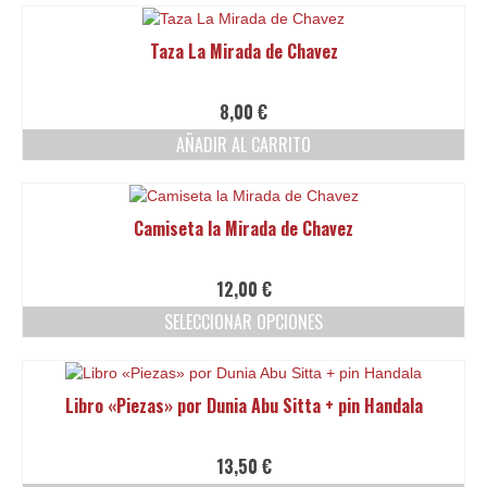
producto
tiene
Taza La Mirada de Chavez
múltiples
variantes.
Las
8,00
€
opciones
AÑADIR AL CARRITO
se
pueden
elegir
en
Camiseta la Mirada de Chavez
la
página
de
12,00
€
producto
SELECCIONAR OPCIONES
Este
producto
tiene
Libro «Piezas» por Dunia Abu Sitta + pin Handala
múltiples
variantes.
Las
13,50
€
opciones