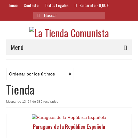
Inicio
Contacto
Textos Legales
Su carrito
-
0,00
€
Buscar
por:
Menú
Alimentación y Bebidas
Bazar
Tienda
Textil y Accesorios
Bordados
Ordenado
Mostrando 13–24 de 386 resultados
por
Banderas
los
últimos
Paraguas de la República Española
Libros