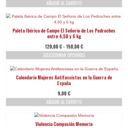
AÑADIR AL CARRITO
se
pueden
elegir
en
la
Paleta Ibérica de Campo El Señorio de Los Pedroches
página
entre 4,50 y 6 kg
de
producto
Rango
120,00
€
-
150,00
€
de
SELECCIONAR OPCIONES
precios:
Este
desde
producto
120,00 €
tiene
hasta
Calendario Mujeres Antifascistas en la Guerra de
múltiples
150,00 €
España
variantes.
Las
9,00
€
opciones
AÑADIR AL CARRITO
se
pueden
elegir
en
Violencia Compasión Memoria
la