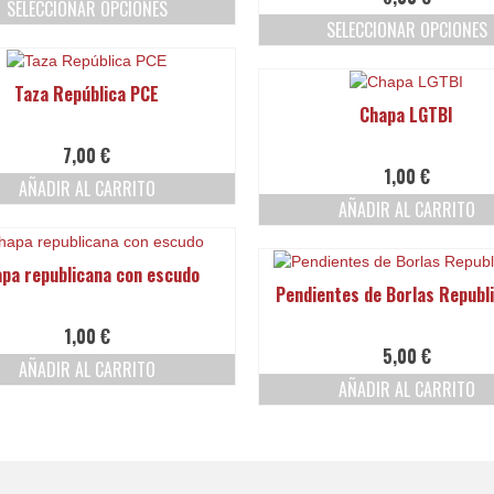
SELECCIONAR OPCIONES
SELECCIONAR OPCIONES
Este
Este
producto
producto
tiene
Taza República PCE
tiene
múltiples
Chapa LGTBI
múltiples
variantes.
variantes.
Las
7,00
€
Las
opciones
1,00
€
AÑADIR AL CARRITO
opciones
se
AÑADIR AL CARRITO
se
pueden
pueden
elegir
elegir
en
pa republicana con escudo
en
la
Pendientes de Borlas Republ
la
página
página
de
1,00
€
de
producto
5,00
€
producto
AÑADIR AL CARRITO
AÑADIR AL CARRITO