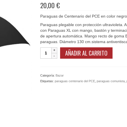
20,00
€
Paraguas de Centenario del PCE en color negro,
Paraguas plegable con protección ultravioleta. Ap
con Paraguas XL con mango, bastón y terminacion
de apertura automática. Mango recto de goma EVA
paraguas. Diámetro 130 cm.sistema antiventisca.
Paraguas
AÑADIR AL CARRITO
Centenario
del
PCE
cantidad
Categoría:
Bazar
Etiquetas:
paraguas centenario del PCE
,
paraguas comunista
,