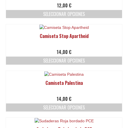
Ofertas y lotes descuento
12,00
€
SELECCIONAR OPCIONES
Este
producto
tiene
Camiseta Stop Apartheid
múltiples
variantes.
Las
14,00
€
opciones
SELECCIONAR OPCIONES
se
pueden
Este
elegir
producto
en
tiene
Camiseta Palestina
la
múltiples
página
variantes.
de
Las
14,00
€
producto
opciones
SELECCIONAR OPCIONES
se
pueden
Este
elegir
producto
en
tiene