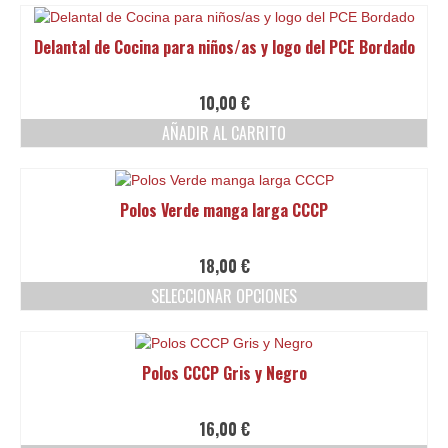
Delantal de Cocina para niños/as y logo del PCE Bordado
10,00
€
AÑADIR AL CARRITO
Polos Verde manga larga CCCP
18,00
€
SELECCIONAR OPCIONES
Este
producto
tiene
Polos CCCP Gris y Negro
múltiples
variantes.
Las
16,00
€
opciones