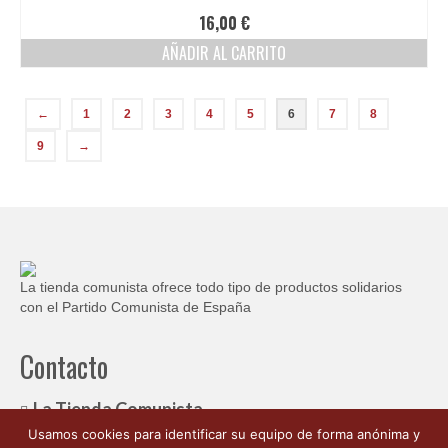
de
Las
16,00
€
producto
opciones
AÑADIR AL CARRITO
se
pueden
elegir
en
←
1
2
3
4
5
6
7
8
la
9
→
página
de
producto
La tienda comunista ofrece todo tipo de productos solidarios
con el Partido Comunista de España
Contacto
La Tienda Comunista
Usamos cookies para identificar su equipo de forma anónima y
c/ Ambrosio de Morales, 1