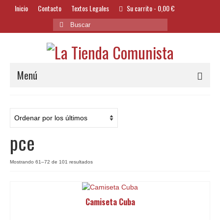
Inicio
Contacto
Textos Legales
Su carrito
-
0,00
€
Buscar
por:
Menú
Alimentación y Bebidas
Bazar
pce
Textil y Accesorios
Bordados
Ordenado
Mostrando 61–72 de 101 resultados
por
Banderas
los
últimos
Camiseta Cuba
Libros