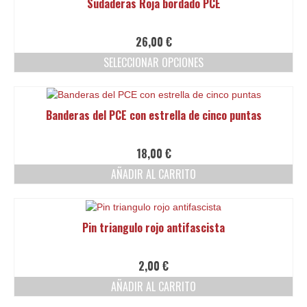
Sudaderas Roja bordado PCE
la
múltiples
página
variantes.
de
Las
26,00
€
producto
opciones
SELECCIONAR OPCIONES
se
pueden
Este
elegir
producto
en
tiene
Banderas del PCE con estrella de cinco puntas
la
múltiples
página
variantes.
de
Las
18,00
€
producto
opciones
AÑADIR AL CARRITO
se
pueden
elegir
en
Pin triangulo rojo antifascista
la
página
de
2,00
€
producto
AÑADIR AL CARRITO