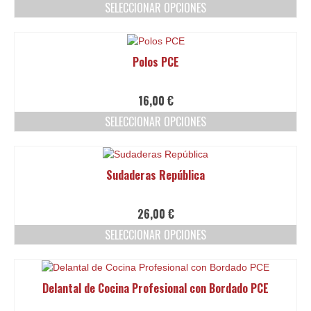
SELECCIONAR OPCIONES
se
pueden
Este
elegir
producto
en
tiene
Polos PCE
la
múltiples
página
variantes.
de
Las
16,00
€
producto
opciones
SELECCIONAR OPCIONES
se
pueden
Este
elegir
producto
en
tiene
Sudaderas República
la
múltiples
página
variantes.
de
Las
26,00
€
producto
opciones
SELECCIONAR OPCIONES
se
pueden
Este
elegir
producto
en
tiene
Delantal de Cocina Profesional con Bordado PCE
la
múltiples
página
variantes.