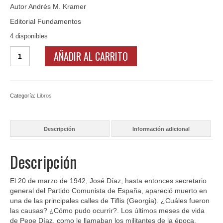
Autor Andrés M. Kramer
Editorial Fundamentos
4 disponibles
Final
AÑADIR AL CARRITO
del
trayecto,
de
Andres
Categoría:
Libros
M.
Kramer
cantidad
Descripción
Información adicional
Descripción
El 20 de marzo de 1942, José Díaz, hasta entonces secretario
general del Partido Comunista de España, apareció muerto en
una de las principales calles de Tiflis (Georgia). ¿Cuáles fueron
las causas? ¿Cómo pudo ocurrir?. Los últimos meses de vida
de Pepe Díaz, como le llamaban los militantes de la época,