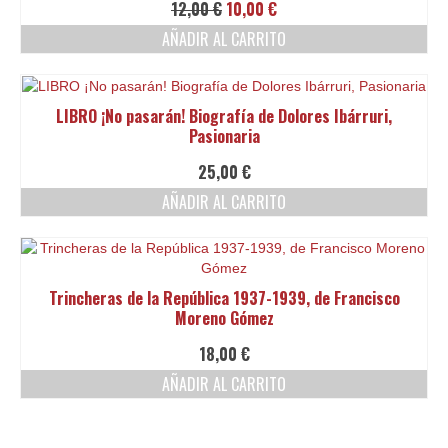
El
El
12,00
€
10,00
€
precio
precio
AÑADIR AL CARRITO
original
actual
era:
es:
12,00 €.
10,00 €.
LIBRO ¡No pasarán! Biografía de Dolores Ibárruri,
Pasionaria
25,00
€
AÑADIR AL CARRITO
Trincheras de la República 1937-1939, de Francisco
Moreno Gómez
18,00
€
AÑADIR AL CARRITO