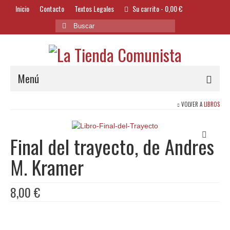
Inicio
Contacto
Textos Legales
Su carrito
-
0,00
€
Buscar
por:
Menú
VOLVER A
LIBROS
Alimentación y Bebidas
Bazar
Final del trayecto, de Andres
Textil y Accesorios
M. Kramer
Bordados
8,00
€
Banderas
Libros