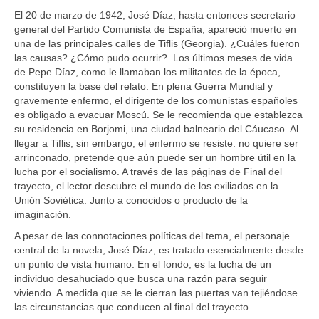
Ofertas y lotes descuento
El 20 de marzo de 1942, José Díaz, hasta entonces secretario
general del Partido Comunista de España, apareció muerto en
una de las principales calles de Tiflis (Georgia). ¿Cuáles fueron
las causas? ¿Cómo pudo ocurrir?. Los últimos meses de vida
de Pepe Díaz, como le llamaban los militantes de la época,
constituyen la base del relato. En plena Guerra Mundial y
gravemente enfermo, el dirigente de los comunistas españoles
es obligado a evacuar Moscú. Se le recomienda que establezca
su residencia en Borjomi, una ciudad balneario del Cáucaso. Al
llegar a Tiflis, sin embargo, el enfermo se resiste: no quiere ser
arrinconado, pretende que aún puede ser un hombre útil en la
lucha por el socialismo. A través de las páginas de Final del
trayecto, el lector descubre el mundo de los exiliados en la
Unión Soviética. Junto a conocidos o producto de la
imaginación.
A pesar de las connotaciones políticas del tema, el personaje
central de la novela, José Díaz, es tratado esencialmente desde
un punto de vista humano. En el fondo, es la lucha de un
individuo desahuciado que busca una razón para seguir
viviendo. A medida que se le cierran las puertas van tejiéndose
las circunstancias que conducen al final del trayecto.