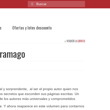
Buscar
por:
s
Ofertas y lotes descuento
VOLVER A
LIBROS
aramago
nal y sorprendente, al ser el propio autor quien nos
 los secretos que esconden sus páginas escritas. Un
 de los autores más universales y comprometidos.
te. Y ahora reaparece en este volumen para contarnos