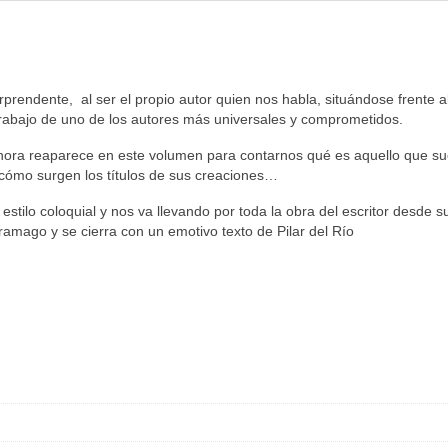
sorprendente, al ser el propio autor quien nos habla, situándose frente
 trabajo de uno de los autores más universales y comprometidos.
ahora reaparece en este volumen para contarnos qué es aquello que 
, cómo surgen los títulos de sus creaciones…
stilo coloquial y nos va llevando por toda la obra del escritor desde s
aramago y se cierra con un emotivo texto de Pilar del Río