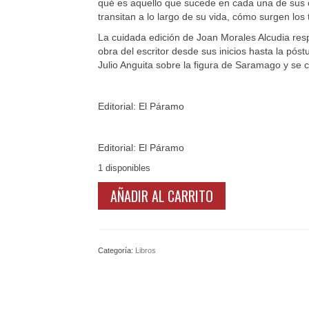
qué es aquello que sucede en cada una de sus 
transitan a lo largo de su vida, cómo surgen los
La cuidada edición de Joan Morales Alcudia respe
obra del escritor desde sus inicios hasta la pós
Julio Anguita sobre la figura de Saramago y se c
Editorial: El Páramo
Editorial: El Páramo
1 disponibles
Saramago
AÑADIR AL CARRITO
por
José
Saramago
cantidad
Categoría:
Libros