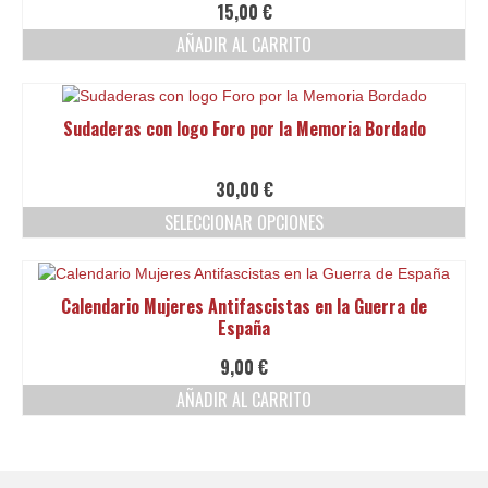
15,00
€
AÑADIR AL CARRITO
Sudaderas con logo Foro por la Memoria Bordado
30,00
€
SELECCIONAR OPCIONES
Este
producto
tiene
Calendario Mujeres Antifascistas en la Guerra de
múltiples
España
variantes.
Las
9,00
€
opciones
AÑADIR AL CARRITO
se
pueden
elegir
en
la