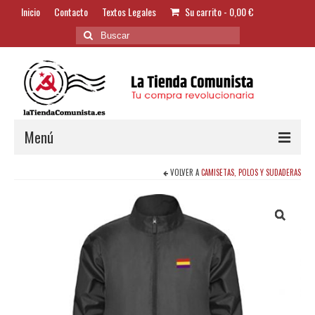
Inicio
Contacto
Textos Legales
Su carrito
-
0,00
€
Buscar
por:
Menú
VOLVER A
CAMISETAS, POLOS Y SUDADERAS
Alimentación y Bebidas
Bazar
Textil y Accesorios
Bordados
Banderas