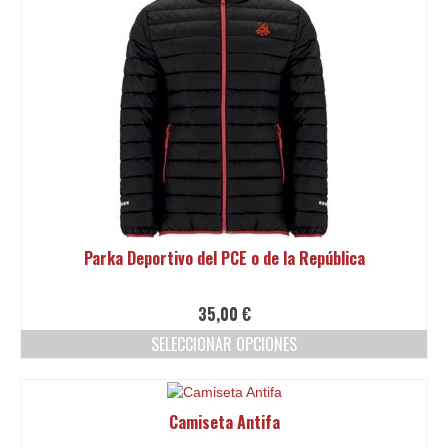
Parka Deportivo del PCE o de la República
35,00
€
SELECCIONAR OPCIONES
Este
producto
tiene
Camiseta Antifa
múltiples
variantes.