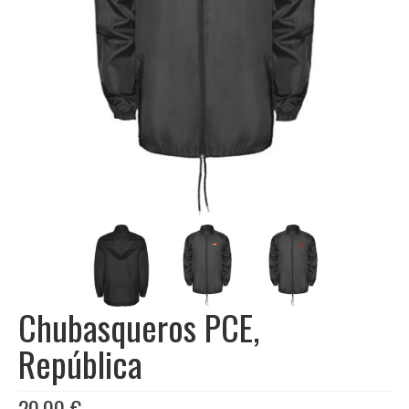
Libros
Ofertas y lotes descuento
Chubasqueros PCE,
República
20,00
€