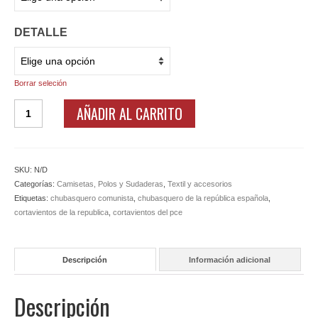
DETALLE
Borrar seleción
Chubasqueros
AÑADIR AL CARRITO
PCE,
República
cantidad
SKU:
N/D
Categorías:
Camisetas, Polos y Sudaderas
,
Textil y accesorios
Etiquetas:
chubasquero comunista
,
chubasquero de la república española
,
cortavientos de la republica
,
cortavientos del pce
Descripción
Información adicional
Descripción