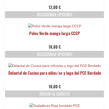
Las
12,00
€
opciones
SELECCIONAR OPCIONES
se
pueden
Este
elegir
producto
en
tiene
Polos Verde manga larga CCCP
la
múltiples
página
variantes.
de
Las
18,00
€
producto
opciones
SELECCIONAR OPCIONES
se
pueden
Este
elegir
producto
en
tiene
Delantal de Cocina para niños/as y logo del PCE Bordado
la
múltiples
página
variantes.
de
Las
10,00
€
producto
opciones
AÑADIR AL CARRITO
se
pueden
elegir
en