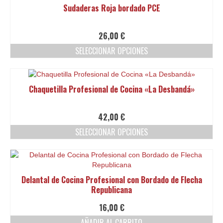
Sudaderas Roja bordado PCE
la
página
de
26,00
€
producto
SELECCIONAR OPCIONES
Este
producto
tiene
Chaquetilla Profesional de Cocina «La Desbandá»
múltiples
variantes.
Las
42,00
€
opciones
SELECCIONAR OPCIONES
se
pueden
Este
elegir
producto
en
tiene
la
múltiples
Delantal de Cocina Profesional con Bordado de Flecha
página
variantes.
Republicana
de
Las
producto
opciones
16,00
€
se
AÑADIR AL CARRITO
pueden