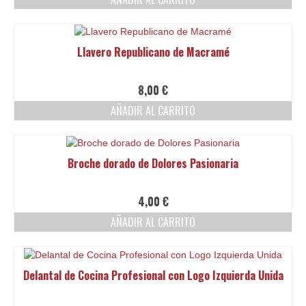
elegir
en
la
Llavero Republicano de Macramé
página
de
producto
8,00
€
AÑADIR AL CARRITO
Broche dorado de Dolores Pasionaria
4,00
€
AÑADIR AL CARRITO
Delantal de Cocina Profesional con Logo Izquierda Unida