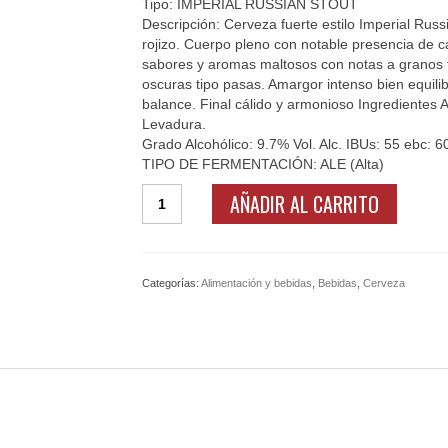
Tipo: IMPERIAL RUSSIAN STOUT
Descripción: Cerveza fuerte estilo Imperial Russ
rojizo. Cuerpo pleno con notable presencia de c
sabores y aromas maltosos con notas a granos t
oscuras tipo pasas. Amargor intenso bien equilib
balance. Final cálido y armonioso Ingredientes 
Levadura.
Grado Alcohólico: 9.7% Vol. Alc. IBUs: 55 ebc: 6
TIPO DE FERMENTACIÓN: ALE (Alta)
Cerveza
AÑADIR AL CARRITO
Artesanal
"Octubre
1917".
Pack
Categorías:
Alimentación y bebidas
,
Bebidas
,
Cerveza
12
cantidad