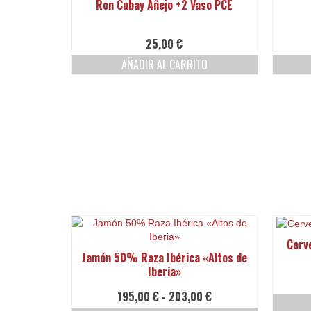
Ron Cubay Añejo +2 Vaso PCE
25,00
€
AÑADIR AL CARRITO
Cerv
Jamón 50% Raza Ibérica «Altos de
Iberia»
Rango
195,00
€
-
203,00
€
de