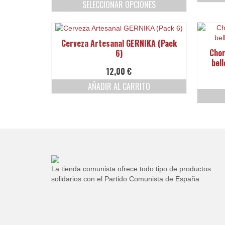
SELECCIONAR OPCIONES
precios:
Este
desde
producto
195,00 €
tiene
hasta
Cerveza Artesanal GERNIKA (Pack
múltiples
203,00 €
Chor
6)
variantes.
bell
Las
12,00
€
opciones
AÑADIR AL CARRITO
se
pueden
elegir
en
la
página
de
producto
La tienda comunista ofrece todo tipo de productos
solidarios con el Partido Comunista de España