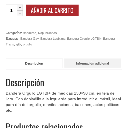
Banderas
AÑADIR AL CARRITO
Orgullo
LGTBI+
cantidad
Categorías:
Banderas
,
Republicanas
Etiquetas:
Bandera Gay
,
Bandera Lesbiana
,
Bandera Orgullo LGTBI+
,
Bandera
Trans
,
lgtbi
,
orgullo
Descripción
Información adicional
Descripción
Bandera Orgullo LGTBI+ de medidas 150×90 cm, en tela de
licra. Con dobladillo a la izquierda para introducir el mástil, ideal
para día del orgullo, manifestaciones, balcones, actos políticos
etc.
Productos relacionados