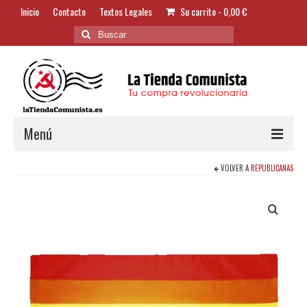
Inicio
Contacto
Textos Legales
Su carrito
-
0,00
€
Buscar
por:
Menú
VOLVER A
REPUBLICANAS
Alimentación y Bebidas
Bazar
Textil y Accesorios
Bordados
Banderas