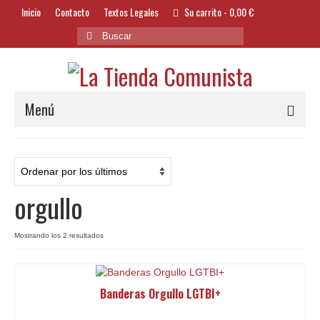
Inicio
Contacto
Textos Legales
Su carrito
-
0,00
€
Buscar
por:
Menú
Alimentación y Bebidas
Bazar
orgullo
Textil y Accesorios
Bordados
Ordenado
Mostrando los 2 resultados
por
Banderas
los
últimos
Banderas Orgullo LGTBI+
Libros