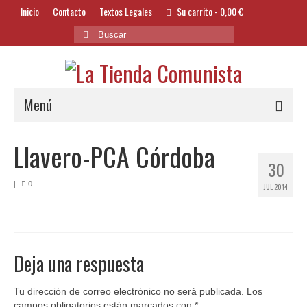
Inicio
Contacto
Textos Legales
Su carrito
-
0,00
€
Buscar
por:
Menú
Alimentación y Bebidas
Llavero-PCA Córdoba
30
Bazar
|
0
JUL 2014
Textil y Accesorios
Bordados
Banderas
Deja una respuesta
Libros
Tu dirección de correo electrónico no será publicada.
Los
campos obligatorios están marcados con
*