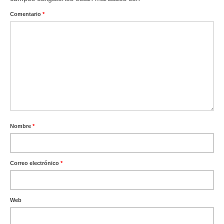
Ofertas y lotes descuento
Comentario
*
Nombre
*
Correo electrónico
*
Web