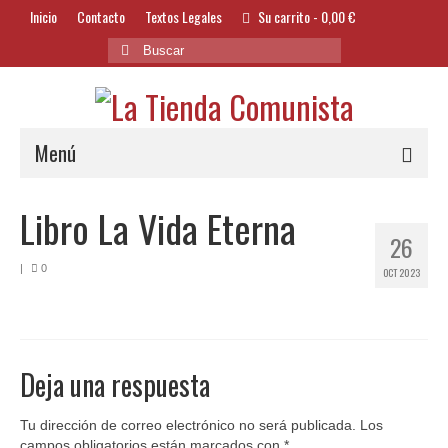
Inicio
Contacto
Textos Legales
Su carrito
-
0,00
€
Buscar
por:
Menú
Alimentación y Bebidas
Libro La Vida Eterna
26
Bazar
|
0
OCT 2023
Textil y Accesorios
Bordados
Banderas
Deja una respuesta
Libros
Tu dirección de correo electrónico no será publicada.
Los
campos obligatorios están marcados con
*