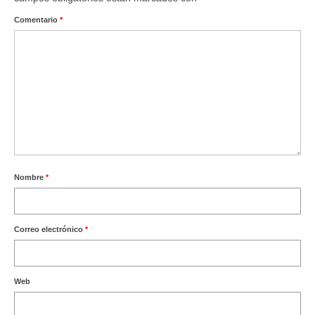
Ofertas y lotes descuento
Comentario
*
Nombre
*
Correo electrónico
*
Web