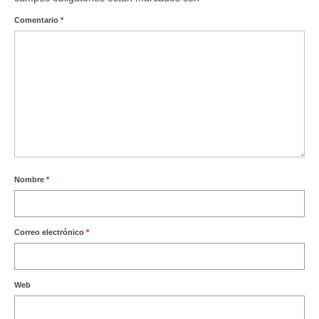
Ofertas y lotes descuento
Comentario
*
Nombre
*
Correo electrónico
*
Web