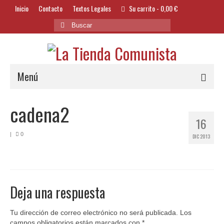
Inicio
Contacto
Textos Legales
Su carrito
-
0,00
€
Buscar
por:
Menú
Alimentación y Bebidas
cadena2
16
Bazar
|
0
DIC 2013
Textil y Accesorios
Bordados
Banderas
Deja una respuesta
Libros
Tu dirección de correo electrónico no será publicada.
Los
campos obligatorios están marcados con
*