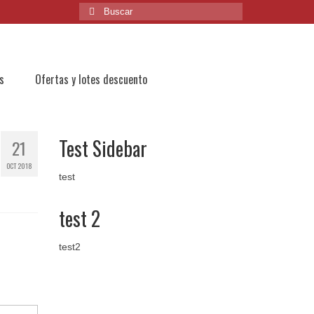
Buscar
por:
s
Ofertas y lotes descuento
Test Sidebar
21
OCT 2018
test
test 2
test2