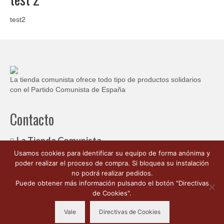
Ofertas y lotes descuento
test2
La tienda comunista ofrece todo tipo de productos solidarios
con el Partido Comunista de España
Contacto
La Tienda Comunista
Usamos cookies para identificar su equipo de forma anónima y
c/ Ambrosio de Morales, 1
poder realizar el proceso de compra. Si bloquea su instalación
Córdoba España 14003
no podrá realizar pedidos.
662 176 563
Puede obtener más información pulsando el botón "Directivas
info@latiendacomunista.es
de Cookies".
Vale
Directivas de Cookies
Copyleft: CC-BY-NC-SA 2026 La Tienda Comunista