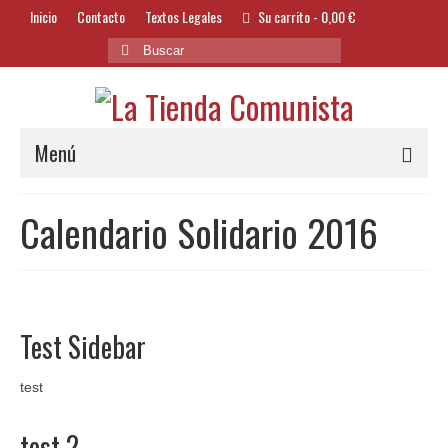
Inicio
Contacto
Textos Legales
Su carrito
-
0,00
€
Buscar
por:
Menú
Alimentación y Bebidas
Calendario Solidario 2016
Bazar
Textil y Accesorios
Bordados
Test Sidebar
Banderas
test
Libros
test 2