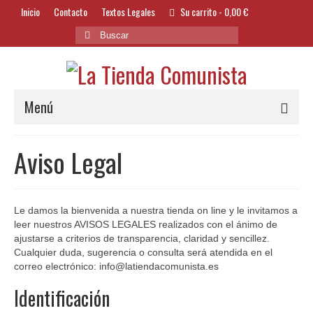
Inicio
Contacto
Textos Legales
Su carrito
-
0,00
€
Buscar
por:
Menú
Alimentación y Bebidas
Aviso Legal
Bazar
Textil y Accesorios
Le damos la bienvenida a nuestra tienda on line y le invitamos a
leer nuestros AVISOS LEGALES realizados con el ánimo de
Bordados
ajustarse a criterios de transparencia, claridad y sencillez.
Cualquier duda, sugerencia o consulta será atendida en el
Banderas
correo electrónico: info@latiendacomunista.es
Libros
Identificación