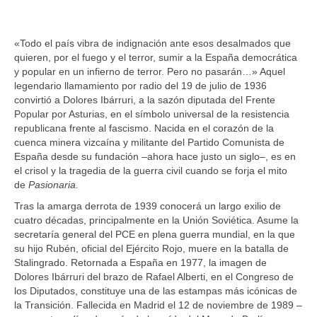
Ofertas y lotes descuento
«Todo el país vibra de indignación ante esos desalmados que
quieren, por el fuego y el terror, sumir a la España democrática
y popular en un infierno de terror. Pero no pasarán…» Aquel
legendario llamamiento por radio del 19 de julio de 1936
convirtió a Dolores Ibárruri, a la sazón diputada del Frente
Popular por Asturias, en el símbolo universal de la resistencia
republicana frente al fascismo. Nacida en el corazón de la
cuenca minera vizcaína y militante del Partido Comunista de
España desde su fundación –ahora hace justo un siglo–, es en
el crisol y la tragedia de la guerra civil cuando se forja el mito
de
Pasionaria.
Tras la amarga derrota de 1939 conocerá un largo exilio de
cuatro décadas, principalmente en la Unión Soviética. Asume la
secretaría general del PCE en plena guerra mundial, en la que
su hijo Rubén, oficial del Ejército Rojo, muere en la batalla de
Stalingrado. Retornada a España en 1977, la imagen de
Dolores Ibárruri del brazo de Rafael Alberti, en el Congreso de
los Diputados, constituye una de las estampas más icónicas de
la Transición. Fallecida en Madrid el 12 de noviembre de 1989 –