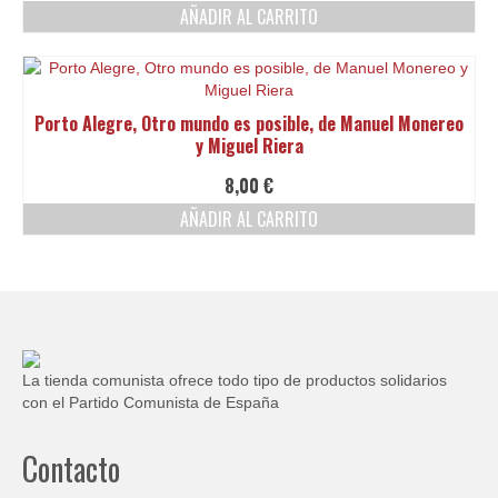
precio
precio
AÑADIR AL CARRITO
original
actual
era:
es:
40,00 €.
30,00 €.
Porto Alegre, Otro mundo es posible, de Manuel Monereo
y Miguel Riera
8,00
€
AÑADIR AL CARRITO
La tienda comunista ofrece todo tipo de productos solidarios
con el Partido Comunista de España
Contacto