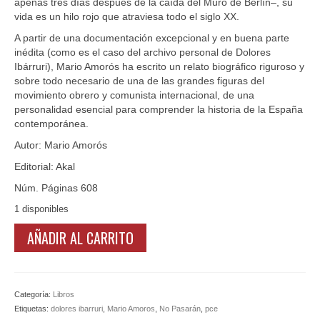
apenas tres días después de la caída del Muro de Berlín–, su
vida es un hilo rojo que atraviesa todo el siglo XX.
A partir de una documentación excepcional y en buena parte
inédita (como es el caso del archivo personal de Dolores
Ibárruri), Mario Amorós ha escrito un relato biográfico riguroso y
sobre todo necesario de una de las grandes figuras del
movimiento obrero y comunista internacional, de una
personalidad esencial para comprender la historia de la España
contemporánea.
Autor: Mario Amorós
Editorial: Akal
Núm. Páginas 608
1 disponibles
LIBRO
AÑADIR AL CARRITO
¡No
pasarán!
Biografía
de
Categoría:
Libros
Dolores
Etiquetas:
dolores ibarruri
,
Mario Amoros
,
No Pasarán
,
pce
Ibárruri,