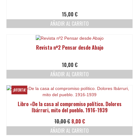
15,00
€
AÑADIR AL CARRITO
Revista nº2 Pensar desde Abajo
10,00
€
AÑADIR AL CARRITO
¡OFERTA!
Libro «De la casa al compromiso político. Dolores
Ibárruri, mito del pueblo. 1916-1939
El
El
10,00
€
8,00
€
precio
precio
AÑADIR AL CARRITO
original
actual