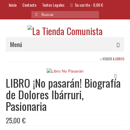
Inicio
Contacto
Textos Legales
Su carrito
-
0,00
€
Buscar
por:
Menú
VOLVER A
LIBROS
Alimentación y Bebidas
Bazar
LIBRO ¡No pasarán! Biografía
Textil y Accesorios
de Dolores Ibárruri,
Bordados
Pasionaria
Banderas
25,00
€
Libros