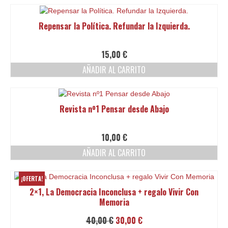
era:
es:
10,00 €.
8,00 €.
Repensar la Política. Refundar la Izquierda.
15,00
€
AÑADIR AL CARRITO
Revista nº1 Pensar desde Abajo
10,00
€
AÑADIR AL CARRITO
¡OFERTA!
2×1, La Democracia Inconclusa + regalo Vivir Con
Memoria
El
El
40,00
€
30,00
€