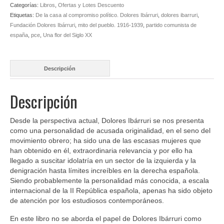
al
Categorías:
Libros
,
Ofertas y Lotes Descuento
compromiso
Etiquetas:
De la casa al compromiso político. Dolores Ibárruri
,
dolores ibarruri
,
político.
Fundación Dolores Ibárruri
,
mito del pueblo. 1916-1939
,
partido comunista de
Dolores
españa
,
pce
,
Una flor del Siglo XX
Ibárruri,
mito
del
Descripción
pueblo.
1916-
1939
Descripción
cantidad
Desde la perspectiva actual, Dolores Ibárruri se nos presenta
como una personalidad de acusada originalidad, en el seno del
movimiento obrero; ha sido una de las escasas mujeres que
han obtenido en él, extraordinaria relevancia y por ello ha
llegado a suscitar idolatría en un sector de la izquierda y la
denigración hasta límites increíbles en la derecha española.
Siendo probablemente la personalidad más conocida, a escala
internacional de la II República española, apenas ha sido objeto
de atención por los estudiosos contemporáneos.
En este libro no se aborda el papel de Dolores Ibárruri como