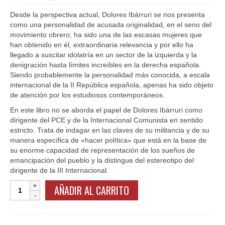
precio
precio
original
actual
Desde la perspectiva actual, Dolores Ibárruri se nos presenta
era:
es:
como una personalidad de acusada originalidad, en el seno del
10,00 €.
8,00 €.
movimiento obrero; ha sido una de las escasas mujeres que
han obtenido en él, extraordinaria relevancia y por ello ha
llegado a suscitar idolatría en un sector de la izquierda y la
denigración hasta límites increíbles en la derecha española.
Siendo probablemente la personalidad más conocida, a escala
internacional de la II República española, apenas ha sido objeto
de atención por los estudiosos contemporáneos.
En este libro no se aborda el papel de Dolores Ibárruri como
dirigente del PCE y de la Internacional Comunista en sentido
estricto. Trata de indagar en las claves de su militancia y de su
manera específica de «hacer política» que está en la base de
su enorme capacidad de representación de los sueños de
emancipación del pueblo y la distingue del estereotipo del
dirigente de la III Internacional.
Libro
AÑADIR AL CARRITO
"De
la
casa