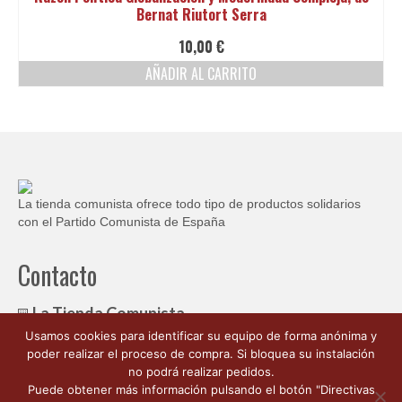
Bernat Riutort Serra
10,00
€
AÑADIR AL CARRITO
La tienda comunista ofrece todo tipo de productos solidarios
con el Partido Comunista de España
Contacto
La Tienda Comunista
Usamos cookies para identificar su equipo de forma anónima y
c/ Ambrosio de Morales, 1
poder realizar el proceso de compra. Si bloquea su instalación
Córdoba España 14003
no podrá realizar pedidos.
662 176 563
Puede obtener más información pulsando el botón "Directivas