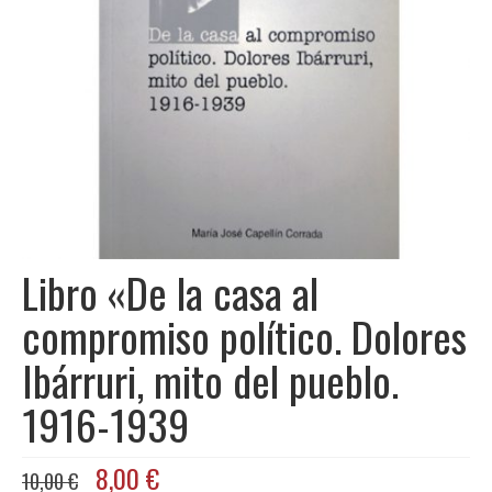
Libros
Ofertas y lotes descuento
Libro «De la casa al
compromiso político. Dolores
Ibárruri, mito del pueblo.
1916-1939
El
El
8,00
€
10,00
€