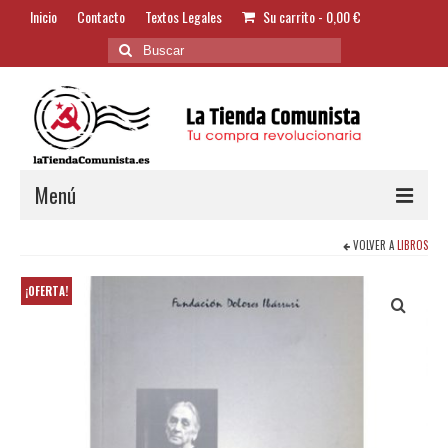
Inicio
Contacto
Textos Legales
Su carrito
-
0,00
€
Buscar
por:
Menú
VOLVER A
LIBROS
Alimentación y Bebidas
Bazar
¡OFERTA!
Textil y Accesorios
Bordados
Banderas