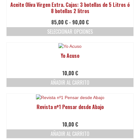
Aceite Oliva Virgen Extra. Cajas: 3 botellas de 5 Litros ó
8 botellas 2 litros
Rango
85,00
€
-
90,00
€
de
SELECCIONAR OPCIONES
precios:
Este
desde
producto
85,00 €
tiene
hasta
Yo Acuso
múltiples
90,00 €
variantes.
Las
10,00
€
opciones
AÑADIR AL CARRITO
se
pueden
elegir
en
Revista nº1 Pensar desde Abajo
la
página
de
10,00
€
producto
AÑADIR AL CARRITO