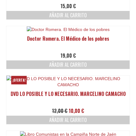
15,00
€
AÑADIR AL CARRITO
Doctor Romera. El Médico de los pobres
19,00
€
AÑADIR AL CARRITO
¡OFERTA!
DVD LO POSIBLE Y LO NECESARIO. MARCELINO CAMACHO
El
El
12,00
€
10,00
€
precio
precio
AÑADIR AL CARRITO
original
actual
era:
es:
12,00 €.
10,00 €.