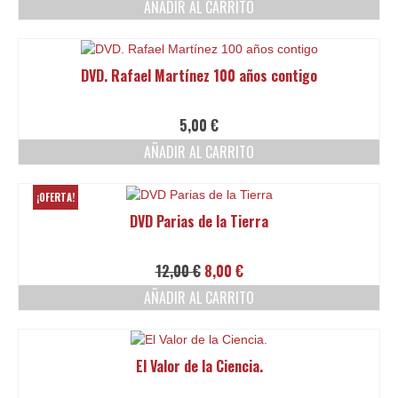
AÑADIR AL CARRITO
DVD. Rafael Martínez 100 años contigo
5,00
€
AÑADIR AL CARRITO
¡OFERTA!
DVD Parias de la Tierra
El
El
12,00
€
8,00
€
precio
precio
AÑADIR AL CARRITO
original
actual
era:
es:
12,00 €.
8,00 €.
El Valor de la Ciencia.