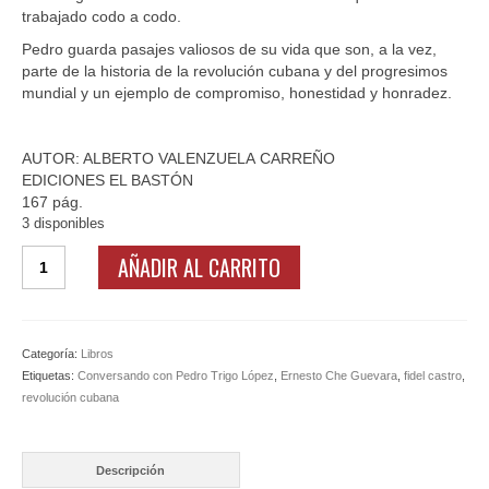
trabajado codo a codo.
Pedro guarda pasajes valiosos de su vida que son, a la vez,
parte de la historia de la revolución cubana y del progresimos
mundial y un ejemplo de compromiso, honestidad y honradez.
AUTOR: ALBERTO
VALENZUELA
CARREÑO
EDICIONES EL BASTÓN
167 pág.
3 disponibles
Conversando
AÑADIR AL CARRITO
con
Pedro
Trigo
López:
Categoría:
Libros
Semilla
Etiquetas:
Conversando con Pedro Trigo López
,
Ernesto Che Guevara
,
fidel castro
,
de
revolución cubana
Revolución
cantidad
Descripción