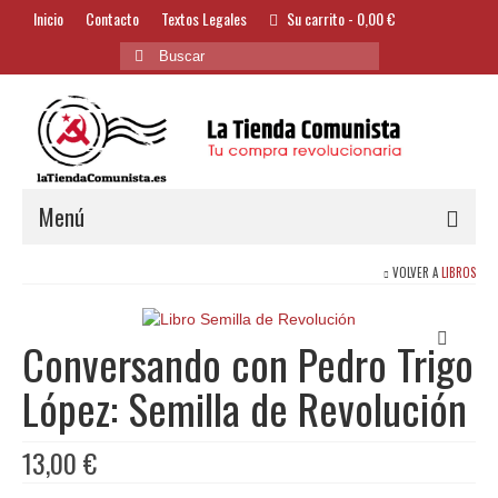
Inicio
Contacto
Textos Legales
Su carrito
-
0,00
€
Buscar
por:
Menú
VOLVER A
LIBROS
Alimentación y Bebidas
Bazar
Conversando con Pedro Trigo
Textil y Accesorios
López: Semilla de Revolución
Bordados
13,00
€
Banderas