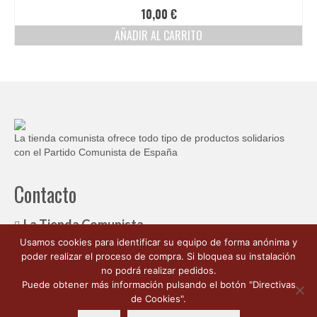
10,00
€
AÑADIR AL CARRITO
La tienda comunista ofrece todo tipo de productos solidarios
con el Partido Comunista de España
Contacto
La Tienda Comunista
Usamos cookies para identificar su equipo de forma anónima y
c/ Ambrosio de Morales, 1
poder realizar el proceso de compra. Si bloquea su instalación
Córdoba España 14003
no podrá realizar pedidos.
662 176 563
Puede obtener más información pulsando el botón "Directivas
info@latiendacomunista.es
de Cookies".