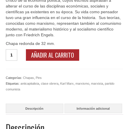
crítico de la economía política, cuyos escritos aspiraban a
Ofertas y lotes descuento
alterar el curso de las disciplinas económicas, sociales y
científicas ya existentes en su época. Su vida como pensador
tuvo una gran influencia en el curso de la historia. Sus teorías,
conocidas como marxismo, representan también al comunismo
moderno, al materialismo histórico y al socialismo científico
junto con Friedrich Engels.
Chapa redonda de 32 mm.
Chapa
AÑADIR AL CARRITO
Karl
Marx
cantidad
Categorías:
Chapas
,
Pins
Etiquetas:
anticapitalista
,
clase obrera
,
Karl Marx
,
marxismo
,
marxista
,
partido
comunista
Descripción
Información adicional
Descripción