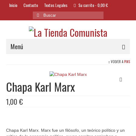
Inicio
Contacto
Textos Legales
Su carrito
-
0,00
€
Buscar
por:
Menú
VOLVER A
PINS
Alimentación y Bebidas
Bazar
Chapa Karl Marx
Textil y Accesorios
1,00
€
Bordados
Banderas
Libros
Chapa Karl Marx. Marx fue un filósofo, un teórico político y un