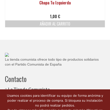
Chapa Tu Izquierda
1,00
€
AÑADIR AL CARRITO
La tienda comunista ofrece todo tipo de productos solidarios
con el Partido Comunista de España
Contacto
La Tienda Comunista
Usamos cookies para identificar su equipo de forma anónima y
c/ Ambrosio de Morales, 1
poder realizar el proceso de compra. Si bloquea su instalación
Córdoba España 14003
no podrá realizar pedidos.
662 176 563