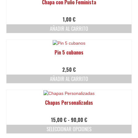
Chapa con Puño Feminista
1,00
€
AÑADIR AL CARRITO
Pin 5 cubanos
2,50
€
AÑADIR AL CARRITO
Chapas Personalizadas
Rango
15,00
€
-
90,00
€
de
SELECCIONAR OPCIONES
precios:
Este