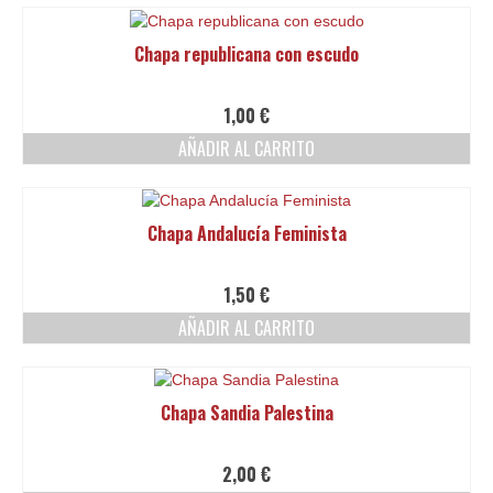
desde
producto
15,00 €
tiene
hasta
Chapa republicana con escudo
múltiples
90,00 €
variantes.
Las
1,00
€
opciones
AÑADIR AL CARRITO
se
pueden
elegir
en
Chapa Andalucía Feminista
la
página
de
1,50
€
producto
AÑADIR AL CARRITO
Chapa Sandia Palestina
2,00
€