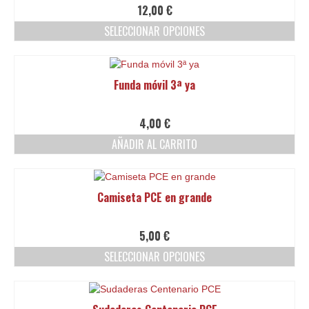
de
Las
12,00
€
producto
opciones
SELECCIONAR OPCIONES
se
pueden
Este
elegir
producto
en
tiene
Funda móvil 3ª ya
la
múltiples
página
variantes.
de
Las
4,00
€
producto
opciones
AÑADIR AL CARRITO
se
pueden
elegir
en
Camiseta PCE en grande
la
página
de
5,00
€
producto
SELECCIONAR OPCIONES
Este
producto
tiene