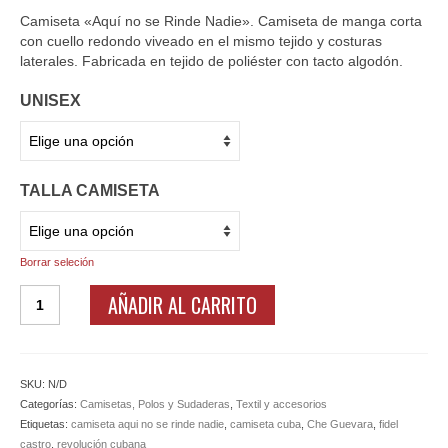
Ofertas y lotes descuento
Camiseta «Aquí no se Rinde Nadie». Camiseta de manga corta
con cuello redondo viveado en el mismo tejido y costuras
laterales. Fabricada en tejido de poliéster con tacto algodón.
UNISEX
TALLA CAMISETA
Borrar seleción
Camiseta
AÑADIR AL CARRITO
Aquí
no
se
Rinde
SKU:
N/D
Nadie
Categorías:
Camisetas, Polos y Sudaderas
,
Textil y accesorios
cantidad
Etiquetas:
camiseta aqui no se rinde nadie
,
camiseta cuba
,
Che Guevara
,
fidel
castro
,
revolución cubana