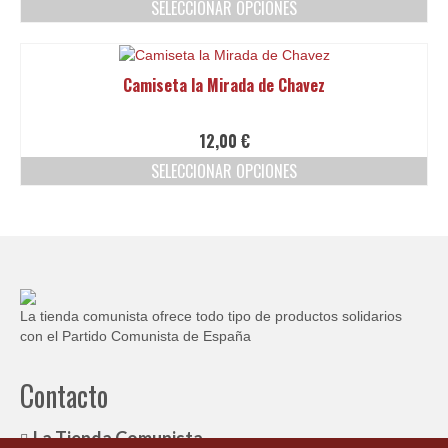
SELECCIONAR OPCIONES
se
pueden
Este
elegir
producto
en
tiene
Camiseta la Mirada de Chavez
la
múltiples
página
variantes.
de
Las
12,00
€
producto
opciones
SELECCIONAR OPCIONES
se
pueden
Este
elegir
producto
en
tiene
la
múltiples
página
variantes.
de
Las
producto
opciones
La tienda comunista ofrece todo tipo de productos solidarios
se
con el Partido Comunista de España
pueden
elegir
Contacto
en
la
página
La Tienda Comunista