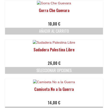
elegir
en
Gorra Che Guevara
la
página
de
10,00
€
producto
AÑADIR AL CARRITO
Sudadera Palestina Libre
26,00
€
SELECCIONAR OPCIONES
Este
producto
tiene
Camiseta No a la Guerra
múltiples
variantes.
Las
14,00
€
opciones