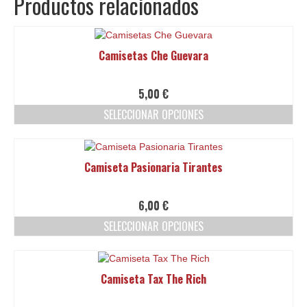
Productos relacionados
Camisetas Che Guevara
5,00
€
SELECCIONAR OPCIONES
Este
producto
tiene
Camiseta Pasionaria Tirantes
múltiples
variantes.
Las
6,00
€
opciones
SELECCIONAR OPCIONES
se
pueden
Este
elegir
producto
en
tiene
Camiseta Tax The Rich
la
múltiples
página
variantes.