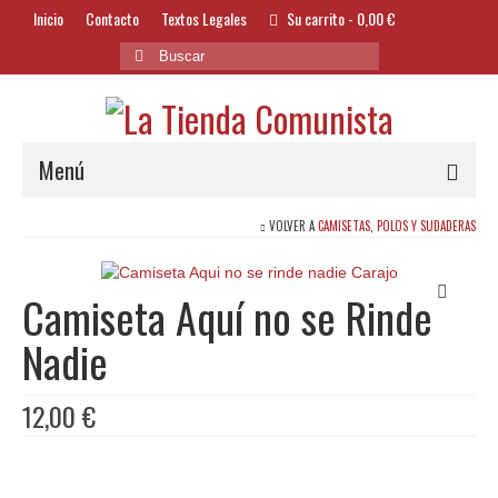
Inicio
Contacto
Textos Legales
Su carrito
-
0,00
€
Buscar
por:
Menú
VOLVER A
CAMISETAS, POLOS Y SUDADERAS
Alimentación y Bebidas
Bazar
Camiseta Aquí no se Rinde
Textil y Accesorios
Nadie
Bordados
12,00
€
Banderas
Libros