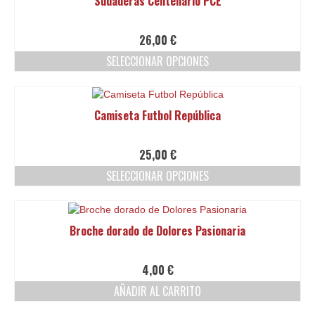
Sudaderas Centenario PCE
múltiples
variantes.
Las
26,00
€
opciones
SELECCIONAR OPCIONES
se
pueden
Este
elegir
producto
en
tiene
Camiseta Futbol República
la
múltiples
página
variantes.
de
Las
25,00
€
producto
opciones
SELECCIONAR OPCIONES
se
pueden
Este
elegir
producto
en
tiene
Broche dorado de Dolores Pasionaria
la
múltiples
página
variantes.
de
Las
4,00
€
producto
opciones
AÑADIR AL CARRITO
se
pueden