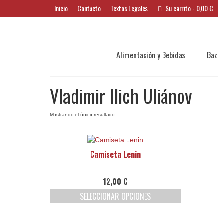
Inicio
Contacto
Textos Legales
Su carrito
-
0,00
€
Alimentación y Bebidas
Baz
Vladimir Ilich Uliánov
Mostrando el único resultado
Camiseta Lenin
12,00
€
SELECCIONAR OPCIONES
Este
producto