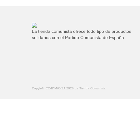
tiene
múltiples
variantes.
Las
opciones
La tienda comunista ofrece todo tipo de productos
se
solidarios con el Partido Comunista de España
pueden
elegir
en
la
página
de
producto
Copyleft: CC-BY-NC-SA 2026 La Tienda Comunista