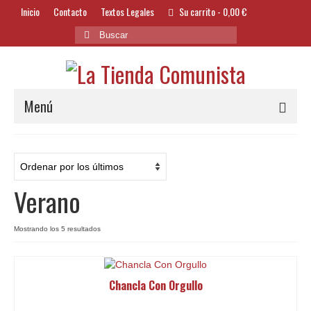
Inicio
Contacto
Textos Legales
Su carrito
-
0,00
€
Buscar
por:
Menú
Alimentación y Bebidas
Bazar
Verano
Textil y Accesorios
Bordados
Ordenado
Mostrando los 5 resultados
por
Banderas
los
últimos
Chancla Con Orgullo
Libros