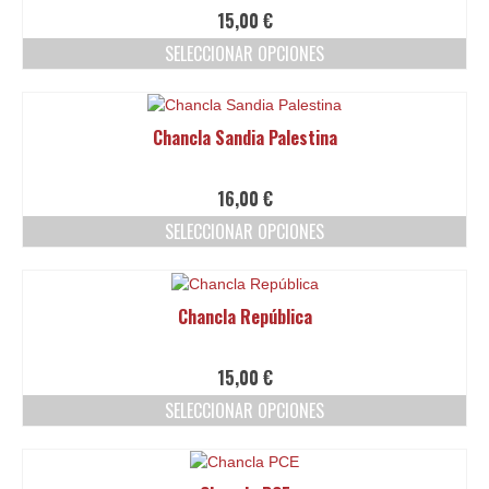
Ofertas y lotes descuento
15,00
€
SELECCIONAR OPCIONES
Este
producto
tiene
Chancla Sandia Palestina
múltiples
variantes.
Las
16,00
€
opciones
SELECCIONAR OPCIONES
se
pueden
Este
elegir
producto
en
tiene
Chancla República
la
múltiples
página
variantes.
de
Las
15,00
€
producto
opciones
SELECCIONAR OPCIONES
se
pueden
Este
elegir
producto
en
tiene