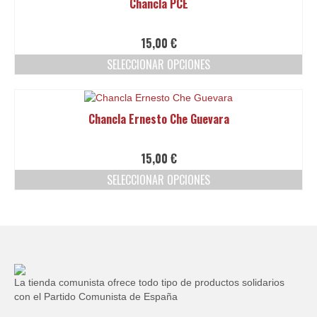
Chancla PCE
la
múltiples
página
variantes.
de
Las
15,00
€
producto
opciones
SELECCIONAR OPCIONES
se
pueden
Este
elegir
producto
en
tiene
Chancla Ernesto Che Guevara
la
múltiples
página
variantes.
de
Las
15,00
€
producto
opciones
SELECCIONAR OPCIONES
se
pueden
Este
elegir
producto
en
tiene
la
múltiples
página
variantes.
de
Las
producto
opciones
La tienda comunista ofrece todo tipo de productos solidarios
se
con el Partido Comunista de España
pueden