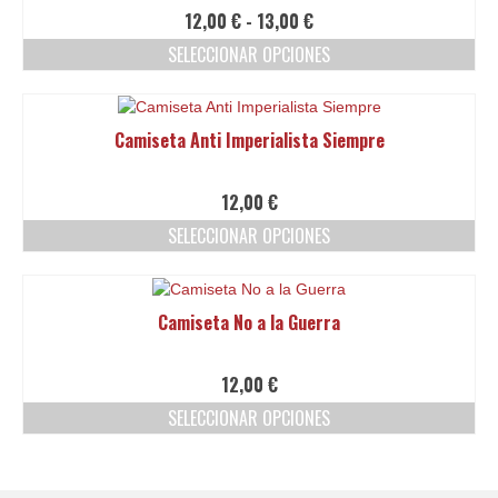
Ofertas y lotes descuento
Rango
12,00
€
-
13,00
€
de
SELECCIONAR OPCIONES
precios:
Este
desde
producto
12,00 €
tiene
hasta
Camiseta Anti Imperialista Siempre
múltiples
13,00 €
variantes.
Las
12,00
€
opciones
SELECCIONAR OPCIONES
se
pueden
Este
elegir
producto
en
tiene
Camiseta No a la Guerra
la
múltiples
página
variantes.
de
Las
12,00
€
producto
opciones
SELECCIONAR OPCIONES
se
pueden
Este
elegir
producto
en
tiene