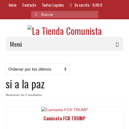
Inicio
Contacto
Textos Legales
Su carrito
-
0,00
€
Buscar
por:
Menú
Alimentación y Bebidas
Bazar
si a la paz
Textil y Accesorios
Bordados
Ordenado
Mostrando los 3 resultados
por
Banderas
los
últimos
Camiseta FCK TRUMP
Libros