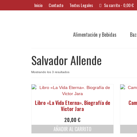
Inicio
Contacto
Textos Legales
Su carrito
-
0,00
€
Alimentación y Bebidas
Baz
Salvador Allende
Ordenado
Mostrando los 3 resultados
por
los
últimos
Libro «La Vida Eterna». Biografía de
Cam
Victor Jara
20,00
€
AÑADIR AL CARRITO