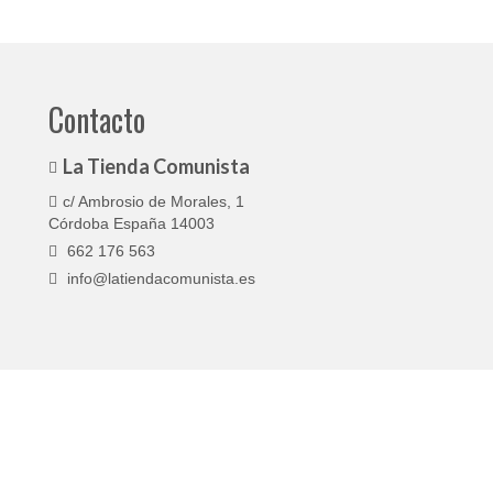
producto
producto
tiene
tiene
múltiples
múltiples
variantes.
variantes.
Contacto
Las
Las
opciones
opciones
se
se
La Tienda Comunista
pueden
pueden
elegir
elegir
c/ Ambrosio de Morales, 1
en
en
Córdoba España 14003
la
la
662 176 563
página
página
info@latiendacomunista.es
de
de
producto
producto