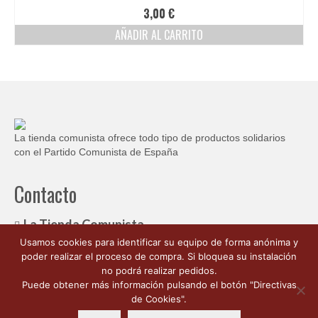
Ofertas y lotes descuento
3,00
€
AÑADIR AL CARRITO
La tienda comunista ofrece todo tipo de productos solidarios
con el Partido Comunista de España
Contacto
La Tienda Comunista
Usamos cookies para identificar su equipo de forma anónima y
c/ Ambrosio de Morales, 1
poder realizar el proceso de compra. Si bloquea su instalación
Córdoba España 14003
no podrá realizar pedidos.
662 176 563
Puede obtener más información pulsando el botón "Directivas
info@latiendacomunista.es
de Cookies".