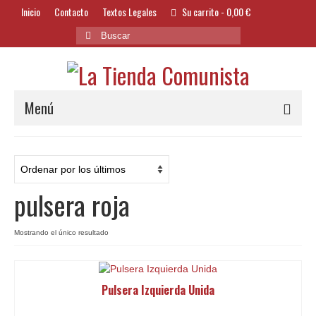
Inicio
Contacto
Textos Legales
Su carrito
-
0,00
€
Buscar
por:
Menú
Alimentación y Bebidas
Bazar
pulsera roja
Textil y Accesorios
Bordados
Mostrando el único resultado
Banderas
Pulsera Izquierda Unida
Libros