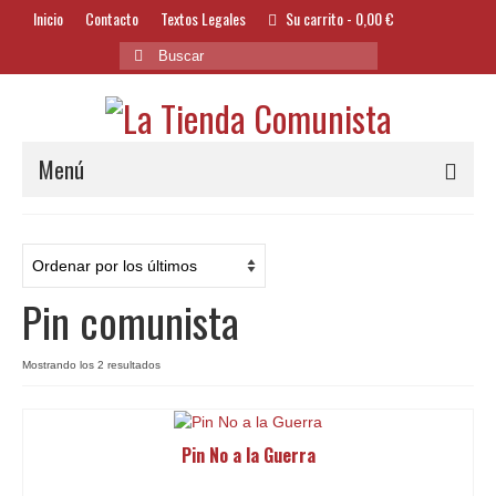
Inicio
Contacto
Textos Legales
Su carrito
-
0,00
€
Buscar
por:
Menú
Alimentación y Bebidas
Bazar
Pin comunista
Textil y Accesorios
Bordados
Ordenado
Mostrando los 2 resultados
por
Banderas
los
últimos
Pin No a la Guerra
Libros