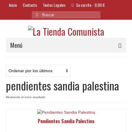
Inicio
Contacto
Textos Legales
Su carrito
-
0,00
€
Buscar
por:
Menú
Alimentación y Bebidas
Bazar
pendientes sandia palestina
Textil y Accesorios
Bordados
Mostrando el único resultado
Banderas
Pendientes Sandia Palestina
Libros