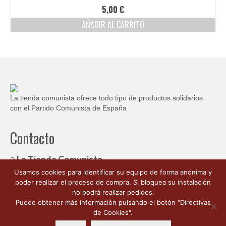
Ofertas y lotes descuento
5,00
€
AÑADIR AL CARRITO
La tienda comunista ofrece todo tipo de productos solidarios
con el Partido Comunista de España
Contacto
La Tienda Comunista
Usamos cookies para identificar su equipo de forma anónima y
c/ Ambrosio de Morales, 1
poder realizar el proceso de compra. Si bloquea su instalación
Córdoba España 14003
no podrá realizar pedidos.
662 176 563
Puede obtener más información pulsando el botón "Directivas
info@latiendacomunista.es
de Cookies".