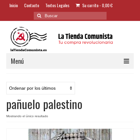
Inicio
Contacto
Textos Legales
Su carrito
-
0,00
€
Buscar
por:
Menú
Alimentación y Bebidas
Bazar
pañuelo palestino
Textil y Accesorios
Bordados
Mostrando el único resultado
Banderas