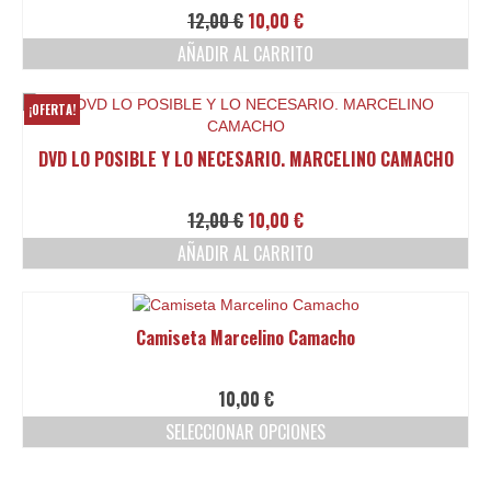
Ofertas y lotes descuento
El
El
12,00
€
10,00
€
precio
precio
AÑADIR AL CARRITO
original
actual
era:
es:
12,00 €.
10,00 €.
¡OFERTA!
DVD LO POSIBLE Y LO NECESARIO. MARCELINO CAMACHO
El
El
12,00
€
10,00
€
precio
precio
AÑADIR AL CARRITO
original
actual
era:
es:
12,00 €.
10,00 €.
Camiseta Marcelino Camacho
10,00
€
SELECCIONAR OPCIONES
Este
producto