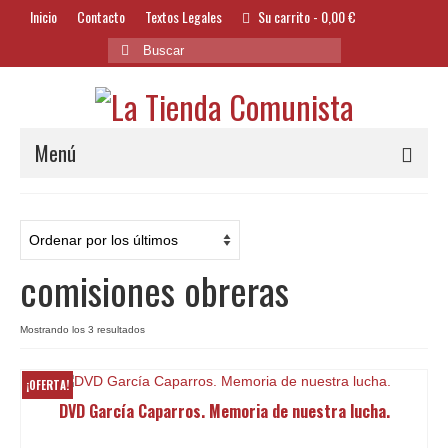
Inicio
Contacto
Textos Legales
Su carrito
-
0,00
€
Buscar
por:
Menú
Alimentación y Bebidas
Bazar
comisiones obreras
Textil y Accesorios
Bordados
Ordenado
Mostrando los 3 resultados
por
Banderas
los
¡OFERTA!
últimos
DVD García Caparros. Memoria de nuestra lucha.
Libros