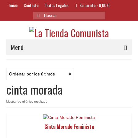
Inicio
Contacto
Textos Legales
Su carrito
-
0,00
€
Buscar
por:
Menú
Alimentación y Bebidas
Bazar
cinta morada
Textil y Accesorios
Bordados
Mostrando el único resultado
Banderas
Cinta Morado Feminista
Libros