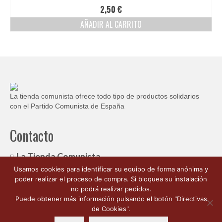
Ofertas y lotes descuento
2,50
€
AÑADIR AL CARRITO
La tienda comunista ofrece todo tipo de productos solidarios
con el Partido Comunista de España
Contacto
La Tienda Comunista
Usamos cookies para identificar su equipo de forma anónima y
c/ Ambrosio de Morales, 1
poder realizar el proceso de compra. Si bloquea su instalación
Córdoba España 14003
no podrá realizar pedidos.
662 176 563
Puede obtener más información pulsando el botón "Directivas
info@latiendacomunista.es
de Cookies".