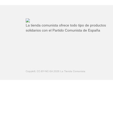
tiene
múltiples
variantes.
Las
opciones
La tienda comunista ofrece todo tipo de productos
se
solidarios con el Partido Comunista de España
pueden
elegir
en
la
página
de
producto
Copyleft: CC-BY-NC-SA 2026 La Tienda Comunista