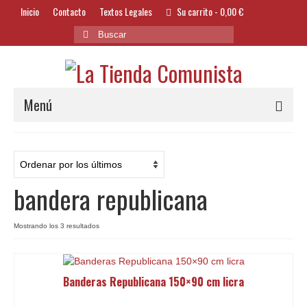
Inicio
Contacto
Textos Legales
Su carrito
-
0,00
€
Buscar
por:
Menú
Alimentación y Bebidas
Bazar
bandera republicana
Textil y Accesorios
Bordados
Ordenado
Mostrando los 3 resultados
por
Banderas
los
últimos
Banderas Republicana 150×90 cm licra
Libros