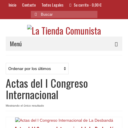
Inicio
Contacto
Textos Legales
Su carrito
-
0,00
€
Buscar
por:
Menú
Alimentación y Bebidas
Bazar
Actas del I Congreso
Textil y Accesorios
Internacional
Bordados
Banderas
Mostrando el único resultado
Libros