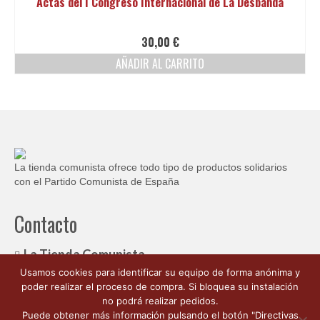
Actas del I Congreso Internacional de La Desbandá
Ofertas y lotes descuento
30,00
€
AÑADIR AL CARRITO
La tienda comunista ofrece todo tipo de productos solidarios
con el Partido Comunista de España
Contacto
La Tienda Comunista
Usamos cookies para identificar su equipo de forma anónima y
c/ Ambrosio de Morales, 1
poder realizar el proceso de compra. Si bloquea su instalación
Córdoba España 14003
no podrá realizar pedidos.
662 176 563
Puede obtener más información pulsando el botón "Directivas