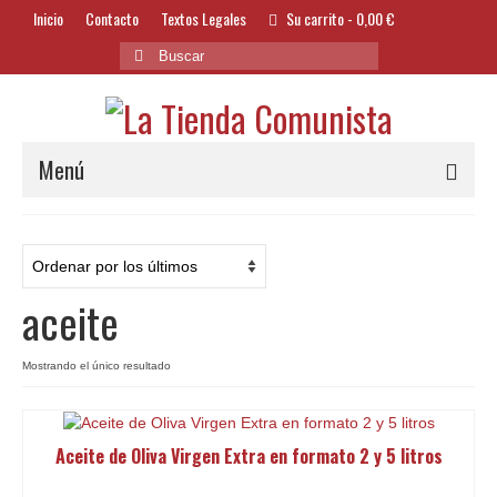
Inicio
Contacto
Textos Legales
Su carrito
-
0,00
€
Buscar
por:
Menú
Alimentación y Bebidas
Bazar
aceite
Textil y Accesorios
Bordados
Mostrando el único resultado
Banderas
Aceite de Oliva Virgen Extra en formato 2 y 5 litros
Libros