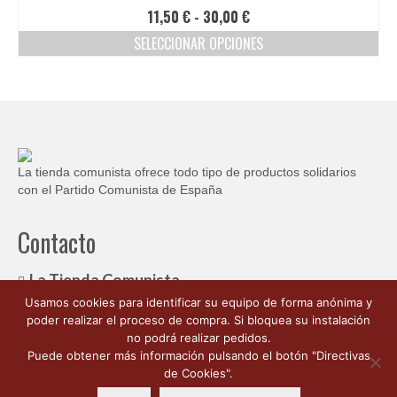
Ofertas y lotes descuento
Rango
11,50
€
-
30,00
€
de
SELECCIONAR OPCIONES
precios:
Este
desde
producto
11,50 €
tiene
hasta
múltiples
30,00 €
variantes.
Las
opciones
La tienda comunista ofrece todo tipo de productos solidarios
se
con el Partido Comunista de España
pueden
elegir
Contacto
en
la
página
La Tienda Comunista
de
Usamos cookies para identificar su equipo de forma anónima y
c/ Ambrosio de Morales, 1
producto
poder realizar el proceso de compra. Si bloquea su instalación
Córdoba España 14003
no podrá realizar pedidos.
662 176 563
Puede obtener más información pulsando el botón "Directivas
info@latiendacomunista.es
de Cookies".